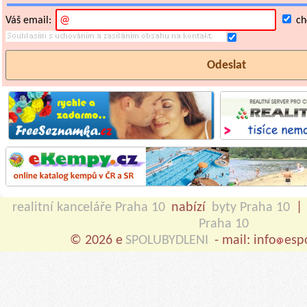
Váš email:
chc
realitní kanceláře Praha 10
nabízí
byty Praha 10
|
Praha 10
© 2026 e
SPOLUBYDLENI
- mail: info
esp