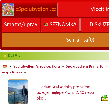
eSpolubydleni.cz
Vložit i
Smazat/uprav
SEZNAMKA
DISKUZ
Schránka(
0
)
DETAIL
»
Spolubydlení Vrsovice, flora
»
Spolubydlení Praha 10
»
mapa Praha
»
Hledam kratkodoby pronajem
pokoje, nejlepe Praha 2, 10 nebo
okoli.