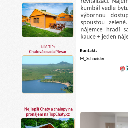
revitalizaci. Náje
kumbál vedle bytu.
výbornou dostup
spoustou zeleně.
nájemce hradí s
kauce + jeden ná
Náš TIP:
Kontakt:
Chatová osada Plesar
M_Schneider
Nejlepší Chaty a chalupy na
pronájem na TopChaty.cz