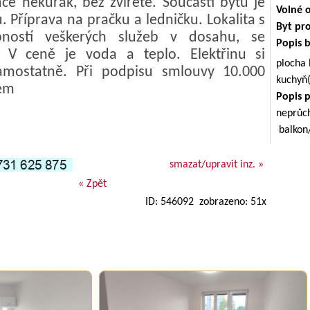
mce nekuřák, bez zvířete. Součásti bytu je
Volné 
 Příprava na pračku a ledničku. Lokalita s
Byt pr
ností veškerých služeb v dosahu, se
Popis 
 V ceně je voda a teplo. Elektřinu si
plocha
amostatně. Při podpisu smlouvy 10.000
kuchyň
jem
Popis 
neprůc
balkon
smazat/upravit inz. »
« Zpět
ID: 546092 zobrazeno: 51x