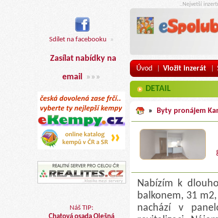
..Nejvetší inzer
Sdílet na facebooku
»
Zasílat nabídky na
Úvod
Vložit inzerát
|
|
email
»»»
DETAIL
»
Byty pronájem Ka
Nabízím k dlouh
balkonem, 31 m2, 
nachází v pane
Náš TIP:
Chatová osada Olešná