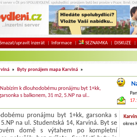
tní server v ČR pro SPOLUBYDLENÍ, spolubydlící, pronájem bytů bez provize v Praze, Brně, Ost
Smazat/upravit inzerát
Informace
SEZNAMKA
DISKUZE
|
|
|
|
rviná
»
Byty pronájem mapa Karviná
»
N
Nabízím k dlouhodobému pronájmu byt 1+kk,
Pan
garsonka s balkonem, 31 m2, 5.NP na ul..
17.
odobému pronájmu byt 1+kk, garsonka s
Karvi
5.NP na ul. Studentská 14, Karviná. Byt se
okres 
lovém domě s výtahem po kompletní