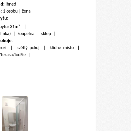
od:
ihned
o:
1 osobu | žena |
bytu:
2
 bytu: 31m
|
(linka) | koupelna | sklep |
pokoje:
hozí | světlý pokoj | klidné místo |
/terasa/lodžie |