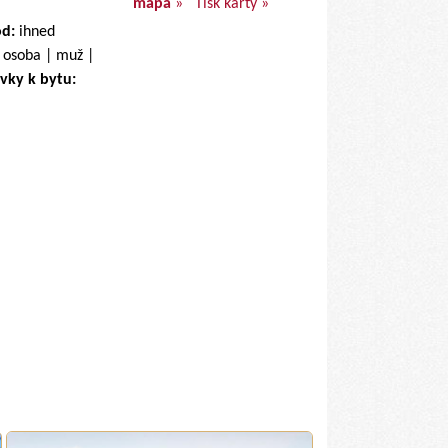
mapa
»
Tisk karty »
od:
ihned
 osoba | muž |
vky k bytu: