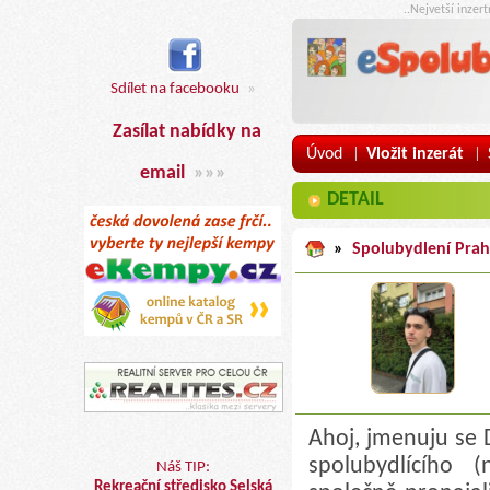
..Nejvetší inzer
Sdílet na facebooku
»
Zasílat nabídky na
Úvod
Vložit inzerát
|
|
email
»»»
DETAIL
»
Spolubydlení Pra
Ahoj, jmenuju se D
spolubydlícího 
Náš TIP:
Rekreační středisko Selská