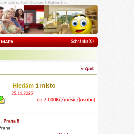
ravě, Liberec, Plzeň, Olomouc, H.Králové, Zlín.
Schránka(
0
)
MAPA
« Zpět
Hledám
1 místo
25.11.2025
do
7.000Kč/měsíc
/(osobu)
,
, Praha 8
Praha