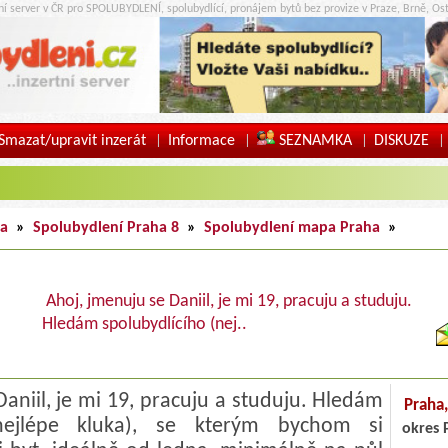
tní server v ČR pro SPOLUBYDLENÍ, spolubydlící, pronájem bytů bez provize v Praze, Brně, Ost
Smazat/upravit inzerát
Informace
SEZNAMKA
DISKUZE
|
|
|
|
ha
»
Spolubydlení Praha 8
»
Spolubydlení mapa Praha
»
Ahoj, jmenuju se Daniil, je mi 19, pracuju a studuju.
Hledám spolubydlícího (nej..
aniil, je mi 19, pracuju a studuju. Hledám
Praha
(nejlépe kluka), se kterým bychom si
okres 