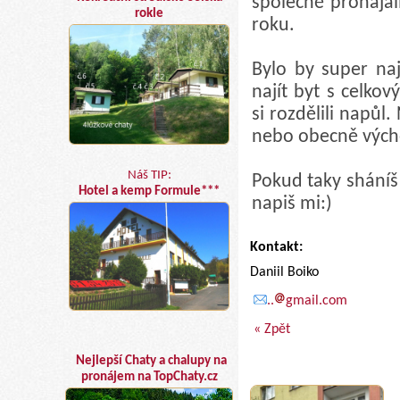
společně pronajal
rokle
roku.
Bylo by super na
najít byt s celk
si rozdělili napůl
nebo obecně výcho
Náš TIP:
Pokud taky sháníš
Hotel a kemp Formule***
napiš mi:)
Kontakt:
Daniil Boiko
..
gmail.com
« Zpět
Nejlepší Chaty a chalupy na
pronájem na TopChaty.cz