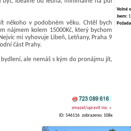
i byt, ideálně od ledna, minimálně na půl
Volné 
Jsem:
1
jít někoho v podobném věku. Chtěl bych
Požada
ovým nájmem kolem 15000Kč, který bychom
. Nejvíc mi vyhovuje Libeň, Letňany, Praha 9
dní část Prahy.
 bydlení, ale nemáš s kým do pronájmu jít,
smazat/upravit inz. »
ID: 546116 zobrazeno: 108x