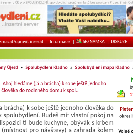
tní server v ČR pro SPOLUBYDLENÍ, spolubydlící, pronájem bytů bez provize v Praze, Brně, Ost
Smazat/upravit inzerát
Informace
SEZNAMKA
DISKUZE
|
|
|
|
ený Újezd
»
Spolubydlení Kladno
»
Spolubydlení mapa Kladno
Ahoj hledáme (já a brácha) k sobe ještě jednoho
b
člověka do rodinného domu k spol..
1
a brácha) k sobe ještě jednoho člověka do
Plete
spolubydlení. Budeš mít vlastní pokoj na
okres 
ispozici ti bude kuchyne, obývák s krbem
 (místnost pro návštevy) a zahrada kolem
Volné 