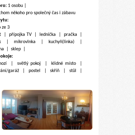
pro:
1 osobu |
chom někoho pro společný čas i zábavu
bytu:
o ze 3
et | přípojka TV | lednička | pračka |
k | mikrovlnka | kuchyň(linka) |
na | sklep |
pokoje:
hozí | světlý pokoj | klidné místo |
ání/garáž | postel | skříň | stůl |
 |