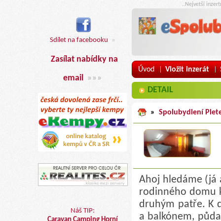
..Nejvetší inzer
Sdílet na facebooku
»
Zasílat nabídky na
Úvod
Vložit inzerát
|
|
email
»»»
DETAIL
»
Spolubydlení Plet
Ahoj hledáme (já 
rodinného domu k 
druhým patře. K d
Náš TIP:
a balkónem, půda
Caravan Camping Horní