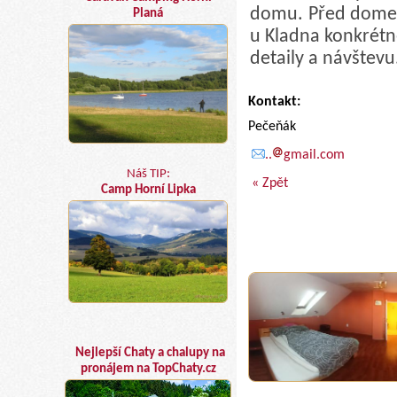
domu. Před domem
Planá
u Kladna konkrét
detaily a návštevu
Kontakt:
Pečeňák
..
gmail.com
Náš TIP:
« Zpět
Camp Horní Lipka
Nejlepší Chaty a chalupy na
pronájem na TopChaty.cz