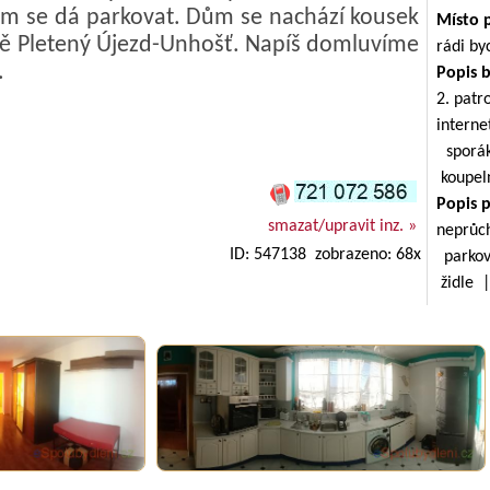
 se dá parkovat. Dům se nachází kousek
Místo 
ně Pletený Újezd-Unhošť. Napíš domluvíme
rádi by
.
Popis 
2. patr
intern
sporá
koupel
Popis 
smazat/upravit inz. »
neprůc
ID: 547138 zobrazeno: 68x
parkov
židle