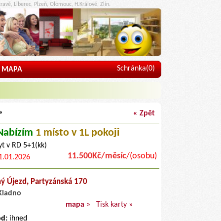
ravě, Liberec, Plzeň, Olomouc, H.Králové, Zlín.
Schránka(
0
)
MAPA
»
« Zpět
Nabízím
1 místo
v 1L pokoji
yt v RD 5+1(kk)
11.500Kč/měsíc
/(osobu)
1.01.2026
ný Újezd,
Partyzánská 170
Kladno
mapa
»
Tisk karty »
od:
ihned