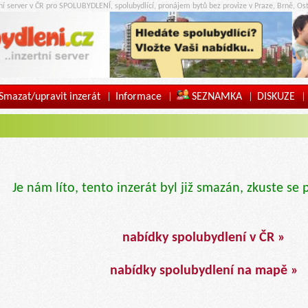
tní server v ČR pro SPOLUBYDLENÍ, spolubydlící, pronájem bytů bez provize v Praze, Brně, Ost
Smazat/upravit inzerát
Informace
SEZNAMKA
DISKUZE
|
|
|
|
Je nám líto, tento inzerát byl již smazán, zkuste se 
nabídky spolubydlení v ČR »
nabídky spolubydlení na mapě »