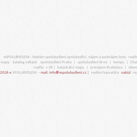
eSPOLUBYDLENI - hledám spolubydlení spolubydlící, nájem a podnájem bytu
realit
mapy
katalog odkazů
spolubydlení Praha
|
spolubydlení Brno
|
kempy
|
Cha
reality
v SR |
katastrální mapy
|
prenájom Bratislava
|
site
2026 e
SPOLUBYDLENI
- mail: info
espolubydleni.cz |
realitní kanceláře
nabízí
rea