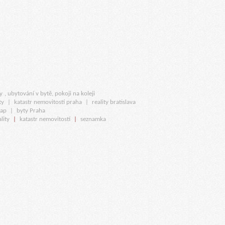
y
, ubytování v bytě, pokoji na koleji
ty
|
katastr nemovitostí praha
|
reality bratislava
map
|
byty Praha
lity
|
katastr nemovitostí
|
seznamka