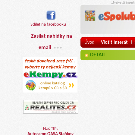
..Nejvetší inzer
Sdílet na facebooku
»
Zasílat nabídky na
Úvod
Vložit inzerát
|
|
email
»»»
DETAIL
Náš TIP:
Autocamp OASA Staňkov