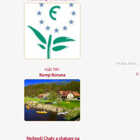
Praha, Brno..
Náš TIP:
© 
Kemp Koruna
Nejlepší Chaty a chalupy na