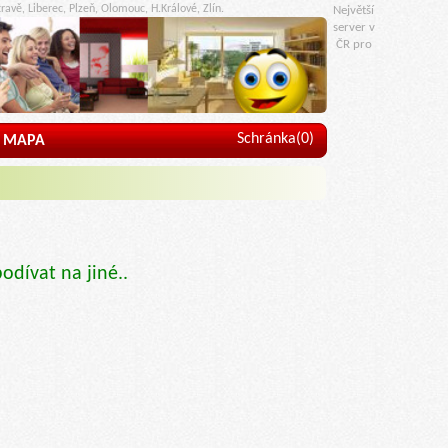
ravě, Liberec, Plzeň, Olomouc, H.Králové, Zlín.
Největší
server v
ČR pro
Schránka(
0
)
MAPA
podívat na jiné..