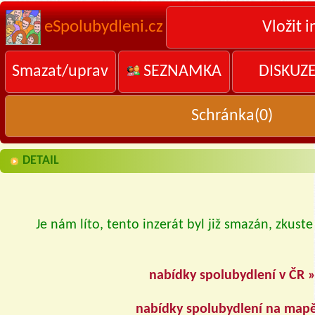
eSpolubydleni.cz
Vložit i
Smazat/uprav
SEZNAMKA
DISKUZ
Schránka(
0
)
DETAIL
Je nám líto, tento inzerát byl již smazán, zkuste
nabídky spolubydlení v ČR 
nabídky spolubydlení na map