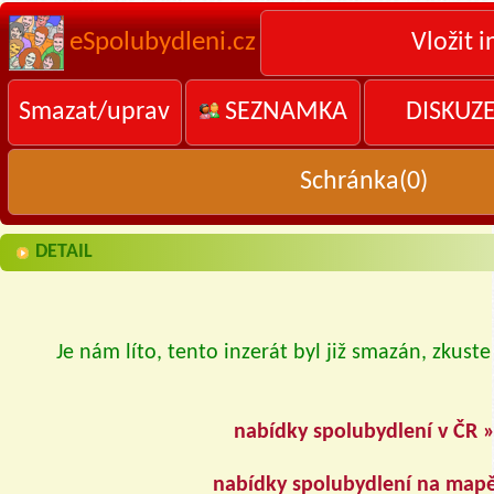
eSpolubydleni.cz
Vložit i
Smazat/uprav
SEZNAMKA
DISKUZ
Schránka(
0
)
DETAIL
Je nám líto, tento inzerát byl již smazán, zkuste
nabídky spolubydlení v ČR 
nabídky spolubydlení na map