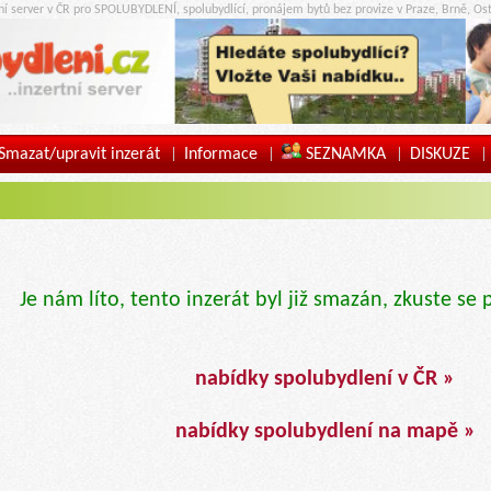
tní server v ČR pro SPOLUBYDLENÍ, spolubydlící, pronájem bytů bez provize v Praze, Brně, Ost
Smazat/upravit inzerát
Informace
SEZNAMKA
DISKUZE
|
|
|
|
Je nám líto, tento inzerát byl již smazán, zkuste se 
nabídky spolubydlení v ČR »
nabídky spolubydlení na mapě »