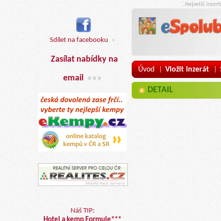
..Nejvetší inzer
Sdílet na facebooku
»
Zasílat nabídky na
Úvod
Vložit inzerát
|
|
email
»»»
DETAIL
Náš TIP:
Hotel a kemp Formule***