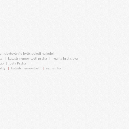
y
, ubytování v bytě, pokoji na koleji
ty
|
katastr nemovitostí praha
|
reality bratislava
map
|
byty Praha
lity
|
katastr nemovitostí
|
seznamka