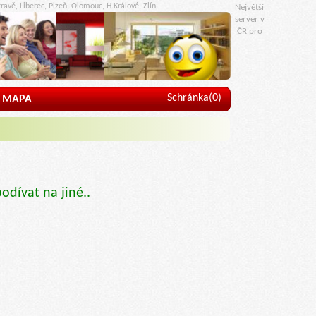
ravě, Liberec, Plzeň, Olomouc, H.Králové, Zlín.
Největší
server v
ČR pro
Schránka(
0
)
MAPA
podívat na jiné..