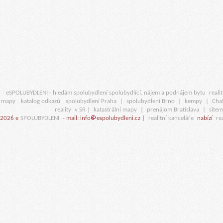
eSPOLUBYDLENI - hledám spolubydlení spolubydlící, nájem a podnájem bytu
realit
mapy
katalog odkazů
spolubydlení Praha
|
spolubydlení Brno
|
kempy
|
Cha
reality
v SR |
katastrální mapy
|
prenájom Bratislava
|
site
2026 e
SPOLUBYDLENI
- mail: info
espolubydleni.cz |
realitní kanceláře
nabízí
rea