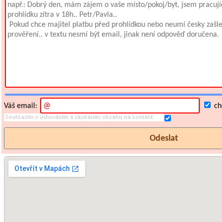
Váš email:
chc