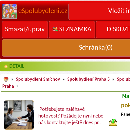
eSpolubydleni.cz
Vložit i
Smazat/uprav
SEZNAMKA
DISKUZ
Schránka(
0
)
DETAIL
»
Spolubydlení Smíchov
»
Spolubydlení Praha 5
»
Spolu
Praha
»
Na
pok
Potřebujete naléhavě
Pane
hotovost? Požádejte nyní nebo
nás kontaktujte ještě dnes pr..