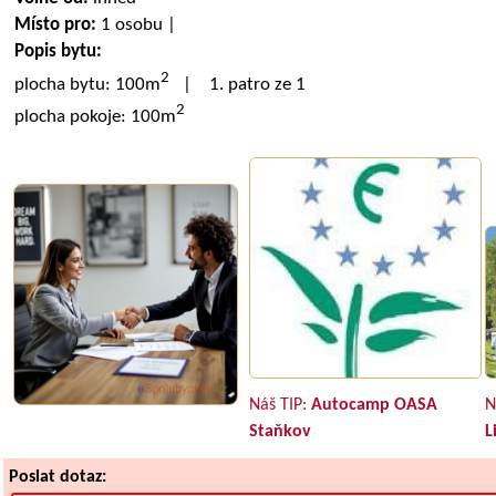
Místo pro:
1 osobu |
Popis bytu:
2
plocha bytu: 100m
| 1. patro ze 1
2
plocha pokoje: 100m
Náš TIP:
Autocamp OASA
N
Staňkov
L
Poslat dotaz: