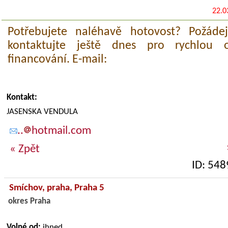
22.0
Potřebujete naléhavě hotovost? Požáde
kontaktujte ještě dnes pro rychlou 
financování. E-mail:
Kontakt:
JASENSKA VENDULA
..
hotmail.com
« Zpět
ID: 548
Smíchov,
praha
, Praha 5
okres Praha
Volné od:
ihned