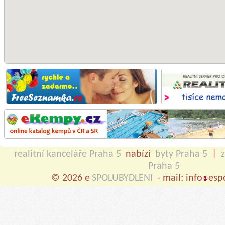
realitní kanceláře Praha 5
nabízí
byty Praha 5
|
Praha 5
© 2026 e
SPOLUBYDLENI
- mail: info
esp