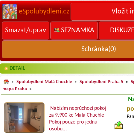
eSpolubydleni.cz
Vložit i
Smazat/uprav
SEZNAMKA
DISKUZ
Schránka(
0
)
DETAIL
»
Spolubydlení Malá Chuchle
»
Spolubydlení Praha 5
»
S
mapa Praha
»
N
Nabízím neprůchozí pokoj
po
za 9.900 kc Malá Chuchle
Pan
Pokoj pouze pro jednu
osobu...