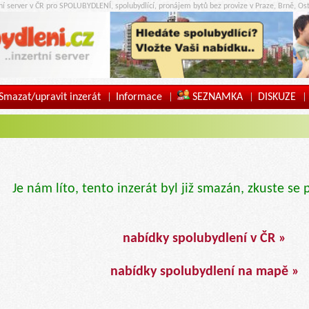
tní server v ČR pro SPOLUBYDLENÍ, spolubydlící, pronájem bytů bez provize v Praze, Brně, Ost
Smazat/upravit inzerát
Informace
SEZNAMKA
DISKUZE
|
|
|
|
Je nám líto, tento inzerát byl již smazán, zkuste se 
nabídky spolubydlení v ČR »
nabídky spolubydlení na mapě »