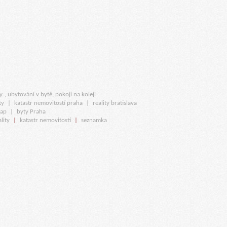
y
, ubytování v bytě, pokoji na koleji
ty
|
katastr nemovitostí praha
|
reality bratislava
map
|
byty Praha
lity
|
katastr nemovitostí
|
seznamka