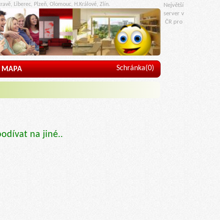
ravě, Liberec, Plzeň, Olomouc, H.Králové, Zlín.
Největší
server v
ČR pro
Schránka(
0
)
MAPA
podívat na jiné..