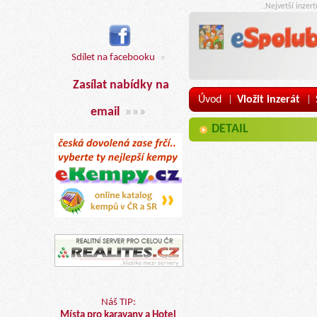
..Nejvetší inzer
Sdílet na facebooku
»
Zasílat nabídky na
Úvod
Vložit inzerát
|
|
email
»»»
DETAIL
Náš TIP:
Místa pro karavany a Hotel