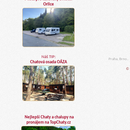
Orlice
Náš TIP:
Praha, Brno..
Chatová osada OÁZA
© 
Nejlepší Chaty a chalupy na
pronájem na TopChaty.cz