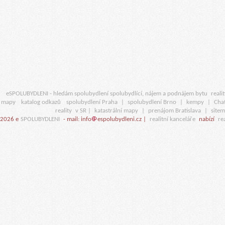
eSPOLUBYDLENI - hledám spolubydlení spolubydlící, nájem a podnájem bytu
realit
mapy
katalog odkazů
spolubydlení Praha
|
spolubydlení Brno
|
kempy
|
Cha
reality
v SR |
katastrální mapy
|
prenájom Bratislava
|
site
2026 e
SPOLUBYDLENI
- mail: info
espolubydleni.cz |
realitní kanceláře
nabízí
rea