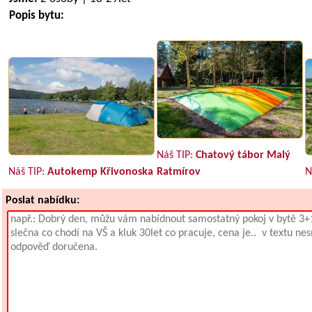
Popis bytu:
Náš TIP:
Chatový tábor Malý
Náš TIP:
Autokemp Křivonoska
Ratmírov
N
Poslat nabídku: