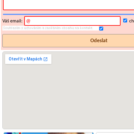
Váš email:
chc