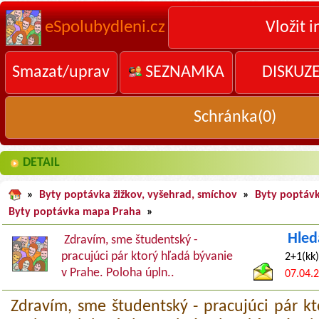
eSpolubydleni.cz
Vložit i
Smazat/uprav
SEZNAMKA
DISKUZ
Schránka(
0
)
DETAIL
»
Byty poptávka žižkov, vyšehrad, smíchov
»
Byty poptávk
Byty poptávka mapa Praha
»
Hled
Zdravím, sme študentský -
pracujúci pár ktorý hľadá bývanie
2+1(kk)
v Prahe. Poloha úpln..
07.04.
Zdravím, sme študentský - pracujúci pár k