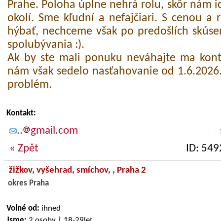
Prahe. Poloha úplne nehrá rolu, skôr nám id
okolí. Sme kľudní a nefajčiari. S cenou a
hýbať, nechceme však po predošlích skúsen
spolubývania :).
Ak by ste mali ponuku neváhajte ma kont
nám však sedelo nasťahovanie od 1.6.202
problém.
Kontakt:
..
gmail.com
« Zpět
ID: 549
žižkov, vyšehrad, smíchov,
, Praha 2
okres Praha
Volné od:
ihned
Jsme:
2 osoby | 18-29let