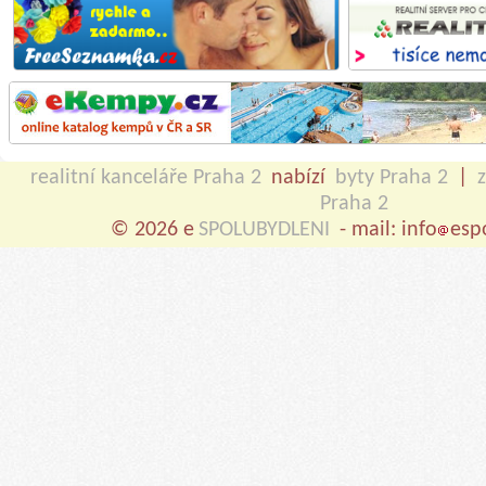
realitní kanceláře Praha 2
nabízí
byty Praha 2
|
Praha 2
© 2026 e
SPOLUBYDLENI
- mail: info
esp