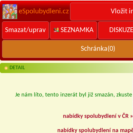
eSpolubydleni.cz
Vložit i
Smazat/uprav
SEZNAMKA
DISKUZ
Schránka(
0
)
DETAIL
Je nám líto, tento inzerát byl již smazán, zkuste
nabídky spolubydlení v ČR 
nabídky spolubydlení na map