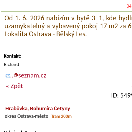
04
Od 1. 6. 2026 nabízím v bytě 3+1, kde bydlí
uzamykatelný a vybavený pokoj 17 m2 za 66
Lokalita Ostrava - Bělský Les.
Kontakt:
Richard
..
seznam.cz
« Zpět
ID: 549
Hrabůvka,
Bohumíra Četyny
okres Ostrava-město
Tram 200m