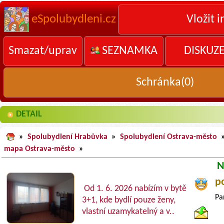
eSpolubydleni.cz
Vložit i
Smazat/uprav
SEZNAMKA
DISKUZ
Schránka(
0
)
DETAIL
»
Spolubydlení Hrabůvka
»
Spolubydlení Ostrava-město
mapa Ostrava-město
»
N
p
Od 1. 6. 2026 nabízím v bytě
Pa
3+1, kde bydlí pouze ženy,
vlastní uzamykatelný a v..