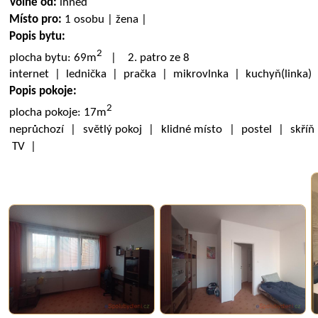
Volné od:
ihned
Místo pro:
1 osobu | žena |
Popis bytu:
2
plocha bytu: 69m
| 2. patro ze 8
internet | lednička | pračka | mikrovlnka | kuchyň(linka
Popis pokoje:
2
plocha pokoje: 17m
neprůchozí | světlý pokoj | klidné místo | postel | skříň
TV |