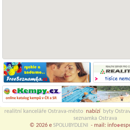
realitní kanceláře Ostrava-město
nabízí
byty Ostra
seznamka Ostrava
© 2026 e
SPOLUBYDLENI
- mail: info
esp