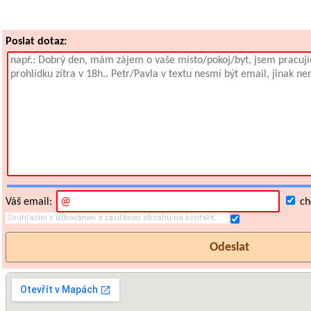
Poslat dotaz:
Váš email:
chc