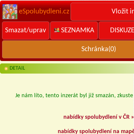
eSpolubydleni.cz
Vložit i
Smazat/uprav
SEZNAMKA
DISKUZ
Schránka(
0
)
DETAIL
Je nám líto, tento inzerát byl již smazán, zkuste
nabídky spolubydlení v ČR 
nabídky spolubydlení na map