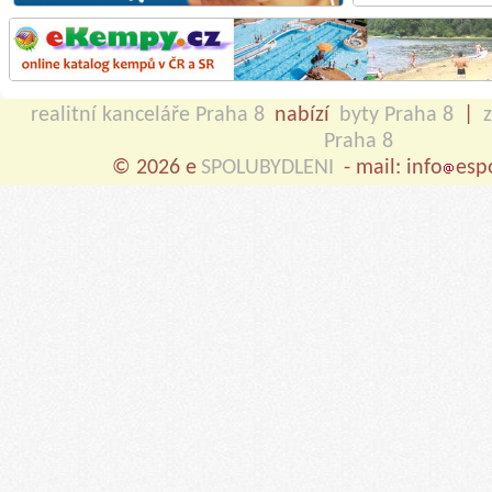
realitní kanceláře Praha 8
nabízí
byty Praha 8
|
Praha 8
© 2026 e
SPOLUBYDLENI
- mail: info
esp