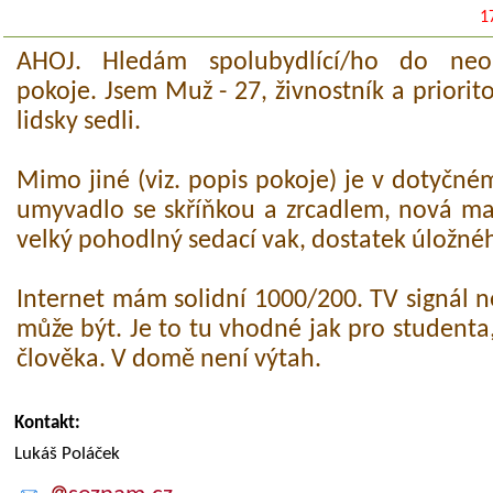
1
AHOJ. Hledám spolubydlící/ho do neo
pokoje. Jsem Muž - 27, živnostník a priorit
lidsky sedli.
Mimo jiné (viz. popis pokoje) je v dotyčn
umyvadlo se skříňkou a zrcadlem, nová ma
velký pohodlný sedací vak, dostatek úložné
Internet mám solidní 1000/200. TV signál 
může být. Je to tu vhodné jak pro studenta,
člověka. V domě není výtah.
Kontakt:
Lukáš Poláček