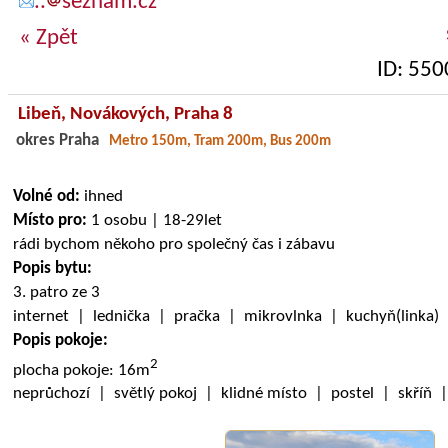
..
seznam.cz
« Zpět
ID: 550
Libeň,
Novákových
, Praha 8
okres Praha
Metro 150m, Tram 200m, Bus 200m
Volné od:
ihned
Místo pro:
1 osobu | 18-29let
rádi bychom někoho pro společný čas i zábavu
Popis bytu:
3. patro ze 3
internet | lednička | pračka | mikrovlnka | kuchyň(linka
Popis pokoje:
2
plocha pokoje: 16m
neprůchozí | světlý pokoj | klidné místo | postel | skříň 