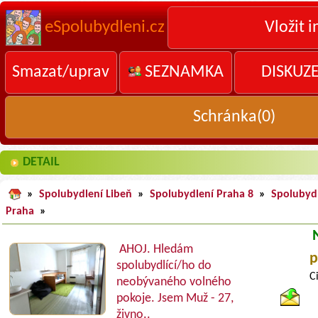
eSpolubydleni.cz
Vložit i
Smazat/uprav
SEZNAMKA
DISKUZ
Schránka(
0
)
DETAIL
»
Spolubydlení Libeň
»
Spolubydlení Praha 8
»
Spolubyd
Praha
»
AHOJ. Hledám
p
spolubydlící/ho do
C
neobývaného volného
pokoje. Jsem Muž - 27,
živno..