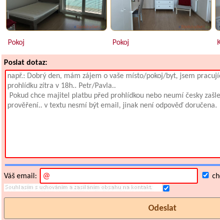
Pokoj
Pokoj
K
Poslat dotaz:
Váš email:
chc