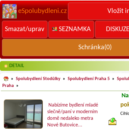
eSpolubydleni.cz
Vložit i
Smazat/uprav
SEZNAMKA
DISKUZ
Schránka(
0
)
DETAIL
»
Spolubydlení Stodůlky
»
Spolubydlení Praha 5
»
Spolu
Praha
»
Na
po
Nabízíme bydlení mladé
slečně/paní v moderním
Cihl
domě nedaleko metra
Nové Butovice...