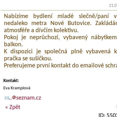
21.0
Nabízíme bydlení mladé slečně/paní
nedaleko metra Nové Butovice. Zakládá
atmosféře a dívčím kolektivu.
Pokoj je neprůchozí, vybavený nábytke
balkon.
K dispozici je společná plně vybavená 
pračka se sušičkou.
Preferujeme první kontakt do emailové schr
Kontakt:
Eva Kramplová
..
seznam.cz
« Zpět
ID: 550