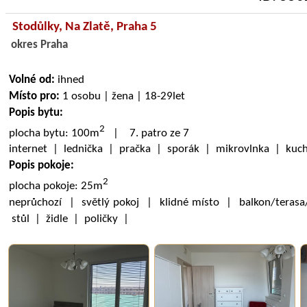
Stodůlky,
Na Zlatě
, Praha 5
okres Praha
Volné od:
ihned
Místo pro:
1 osobu | žena | 18-29let
Popis bytu:
2
plocha bytu: 100m
| 7. patro ze 7
internet | lednička | pračka | sporák | mikrovlnka | kuc
Popis pokoje:
2
plocha pokoje: 25m
neprůchozí | světlý pokoj | klidné místo | balkon/terasa
stůl | židle | poličky |