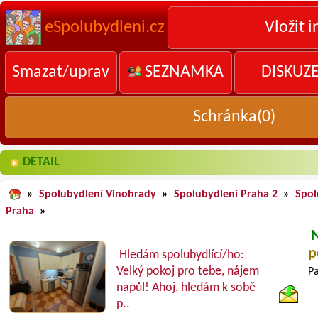
eSpolubydleni.cz
Vložit i
Smazat/uprav
SEZNAMKA
DISKUZ
Schránka(
0
)
DETAIL
»
Spolubydlení Vinohrady
»
Spolubydlení Praha 2
»
Spol
Praha
»
p
Hledám spolubydlící/ho:
Velký pokoj pro tebe, nájem
Pa
napůl! Ahoj, hledám k sobě
p..