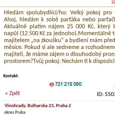
2
Hledám spolubydlící/ho: Velký pokoj pro
Ahoj, hledám k sobě parťáka nebo parťač
Aktuálně platím nájem 25 000 Kč, který 
napůl (12 500 Kč za jednoho).Momentálně
majitelem „na zkoušku“ a bydlení mám před
měsíce. Pokud si ale sedneme a rozhodneme
majiteli, že máme zájem o dlouhodobý pron
prostorem?Tvůj pokoj: Nechám ti k dispozici
Kontakt:
« Zpět
ID: 550
Vinohrady,
Bulharska 23
, Praha 2
okres Praha