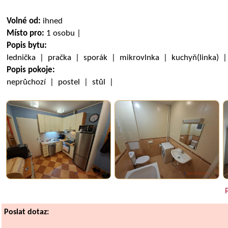
Volné od:
ihned
Místo pro:
1 osobu |
Popis bytu:
lednička | pračka | sporák | mikrovlnka | kuchyň(linka) 
Popis pokoje:
neprůchozí | postel | stůl |
P
Poslat dotaz: