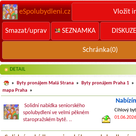
eSpolubydleni.cz
Vložit i
Smazat/uprav
SEZNAMKA
DISKUZ
Schránka(
0
)
DETAIL
»
Byty pronájem Malá Strana
»
Byty pronájem Praha 1
»
mapa Praha
»
Nabízí
Solidní nabídka seniorského
Cihlový by
spolubydlení ve velmi pěkném
01.06.202
staropražském bytě. ..