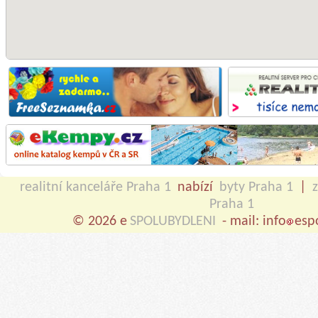
realitní kanceláře Praha 1
nabízí
byty Praha 1
|
Praha 1
© 2026 e
SPOLUBYDLENI
- mail: info
esp