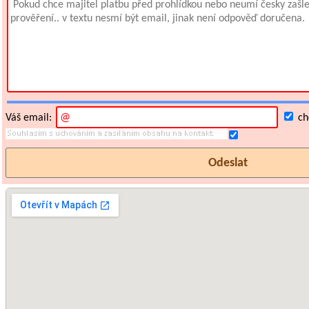
Váš email:
chc