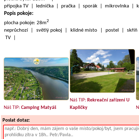
přípojka TV | lednička | pračka | sporák | mikrovlnka | 
Popis pokoje:
2
plocha pokoje: 28m
neprůchozí | světlý pokoj | klidné místo | postel | skříň
TV |
Náš TIP:
Rekreační zařízení U
Náš TIP:
Camping Matyáš
Kapličky
N
Poslat dotaz: