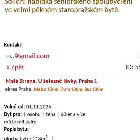
Solidní nabídka seniorského spolubydlení
ve velmi pěkném staropražském bytě.
Kontakt:
..
gmail.com
« Zpět
ID: 
Malá Strana,
U železné lávky
, Praha 1
okres Praha
Metro 150m, Tram 100m, Bus 100m
Volné od:
01.11.2026
Byt pro:
1 osobu | žena | 60let a více
může mít zvíře
Popis bytu:
2
plocha bytu: 113m
|