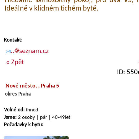
Hledáme samostatný pokoj, pro dva VŠ, ne
Ideálně v klidném tichém bytě.
Kontakt:
..
seznam.cz
« Zpět
ID: 550
Nové město,
, Praha 5
okres Praha
Volné od:
ihned
Jsme:
2 osoby | pár | 40-49let
Požadavky k bytu: