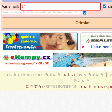
Váš email:
chc
realitní kanceláře Praha 5
nabízí
byty Praha 5
|
Praha 5
© 2026 e
SPOLUBYDLENI
- mail: info
esp