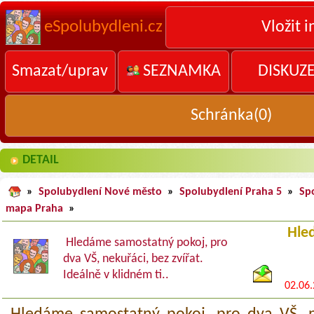
eSpolubydleni.cz
Vložit i
Smazat/uprav
SEZNAMKA
DISKUZ
Schránka(
0
)
DETAIL
»
Spolubydlení Nové město
»
Spolubydlení Praha 5
»
Sp
mapa Praha
»
Hle
Hledáme samostatný pokoj, pro
dva VŠ, nekuřáci, bez zvířat.
Ideálně v klidném ti..
02.06