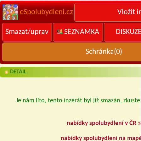
eSpolubydleni.cz
Vložit i
Smazat/uprav
SEZNAMKA
DISKUZ
Schránka(
0
)
DETAIL
Je nám líto, tento inzerát byl již smazán, zkuste
nabídky spolubydlení v ČR 
nabídky spolubydlení na map