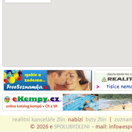
realitní kanceláře Zlín
nabízí
byty Zlín
|
zozna
© 2026 e
SPOLUBYDLENI
- mail: info
esp