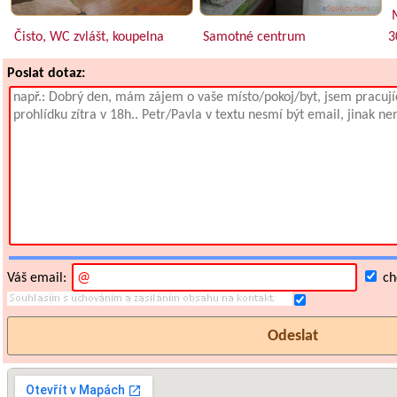
M
Čisto, WC zvlášt, koupelna
Samotné centrum
3
Poslat dotaz:
Váš email:
chc