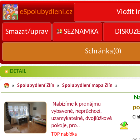
eSpolubydleni.cz
Vložit i
Smazat/uprav
SEZNAMKA
DISKUZ
Schránka(
0
)
DETAIL
»
Spolubydlení Zlín
»
Spolubydlení mapa Zlín
»
N
Nabízíme k pronájmu
po
vybavené, neprůchozí,
Cih
uzamykatelné, dvojlůžkové
pokoje, pro..
TOP nabídka