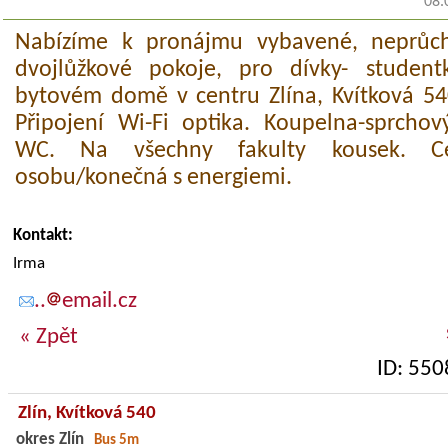
08.
Nabízíme k pronájmu vybavené, neprůch
dvojlůžkové pokoje, pro dívky- studentk
bytovém domě v centru Zlína, Kvítková 540
Připojení Wi-Fi optika. Koupelna-sprcho
WC. Na všechny fakulty kousek. C
osobu/konečná s energiemi.
Kontakt:
Irma
..
email.cz
« Zpět
ID: 550
Zlín,
Kvítková 540
okres Zlín
Bus 5m