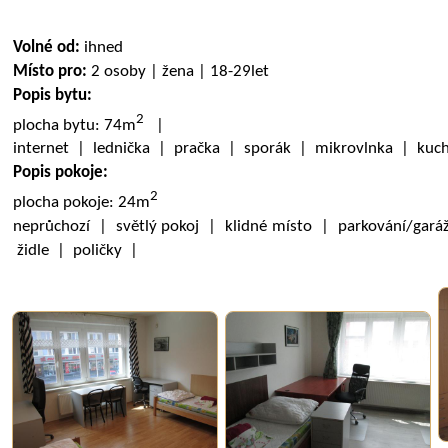
Volné od:
ihned
Místo pro:
2 osoby | žena | 18-29let
Popis bytu:
2
plocha bytu: 74m
|
internet | lednička | pračka | sporák | mikrovlnka | kuc
Popis pokoje:
2
plocha pokoje: 24m
neprůchozí | světlý pokoj | klidné místo | parkování/gará
židle | poličky |