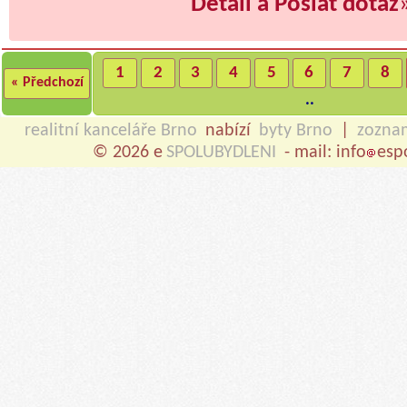
Detail a Poslat dotaz
1
2
3
4
5
6
7
8
« Předchozí
..
realitní kanceláře Brno
nabízí
byty Brno
|
zozna
© 2026 e
SPOLUBYDLENI
- mail: info
esp