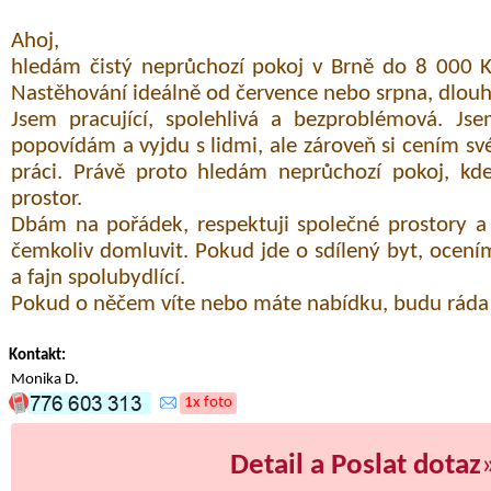
Ahoj,
hledám čistý neprůchozí pokoj v Brně do 8 000 K
Nastěhování ideálně od července nebo srpna, dlou
Jsem pracující, spolehlivá a bezproblémová. Jse
popovídám a vyjdu s lidmi, ale zároveň si cením s
práci. Právě proto hledám neprůchozí pokoj, kde
prostor.
Dbám na pořádek, respektuji společné prostory
čemkoliv domluvit. Pokud jde o sdílený byt, oce
a fajn spolubydlící.
Pokud o něčem víte nebo máte nabídku, budu ráda 
Kontakt:
Monika D.
1x foto
Detail a Poslat dotaz