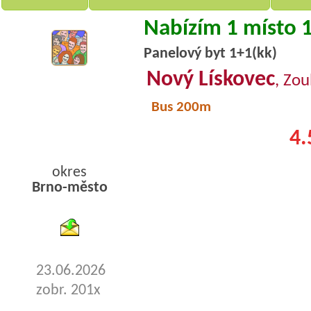
Nabízím 1 místo 
Panelový byt 1+1(kk)
Nový Lískovec
, Zo
Bus 200m
4.
okres
Brno-město
byty pronajem
23.06.2026
zobr. 201x