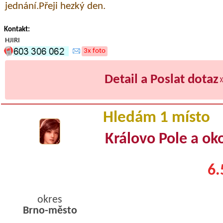
jednání.Přeji hezký den.
Kontakt:
HJIRI
3x foto
Detail a Poslat dotaz
Hledám 1 místo
Královo Pole a oko
6.
okres
Brno-město
byty podnajem