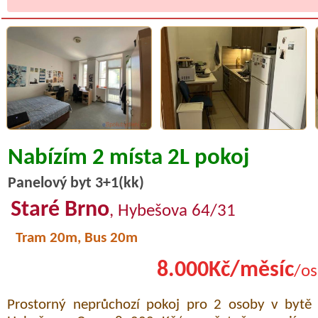
Nabízím 2 místa 2L pokoj
Panelový byt 3+1(kk)
Staré Brno
, Hybešova 64/31
Tram 20m, Bus 20m
8.000Kč/měsíc
/os
Prostorný neprůchozí pokoj pro 2 osoby v bytě