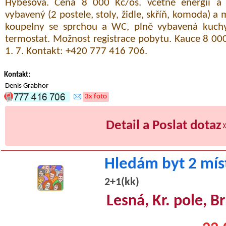
Hybešova. Cena 8 000 Kč/os. včetně energií a W
vybavený (2 postele, stoly, židle, skříň, komoda) a 
koupelny se sprchou a WC, plně vybavená kuchy
termostat. Možnost registrace pobytu. Kauce 8 00
1. 7. Kontakt: +420 777 416 706.
Kontakt:
Denis Grabhor
3x foto
Detail a Poslat dotaz
Hledám byt 2 mís
2+1(kk)
Lesná, Kr. pole, 