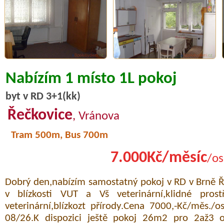
Nabízím 1 místo 1L pokoj
byt v RD 3+1(kk)
Řečkovice
, Vránova
Tram 500m, Bus 700m
7.000Kč/měsíc
/os
Dobrý den,nabízím samostatný pokoj v RD v Brně Ř
v blízkosti VUT a Vš veterinární,klidné prost
veterinární,blízkozt přírody.Cena 7000,-Kč/měs./o
08/26.K dispozici ještě pokoj 26m2 pro 2až3 