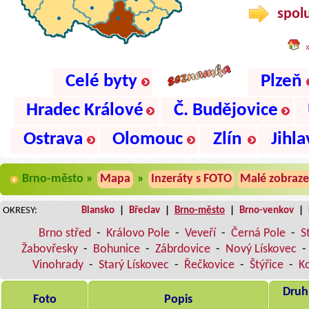
spolu
Celé byty
Plzeň
Hradec Králové
Č. Budějovice
Ostrava
Olomouc
Zlín
Jihla
Brno-město »
Mapa
»
Inzeráty s FOTO
Malé zobraze
OKRESY:
Blansko
|
Břeclav
|
Brno-město
|
Brno-venkov
|
Brno střed
-
Královo Pole
-
Veveří
-
Černá Pole
-
S
Žabovřesky
-
Bohunice
-
Zábrdovice
-
Nový Lískovec
-
Vinohrady
-
Starý Lískovec
-
Řečkovice
-
Štýřice
-
K
Druh,
Foto
Popis