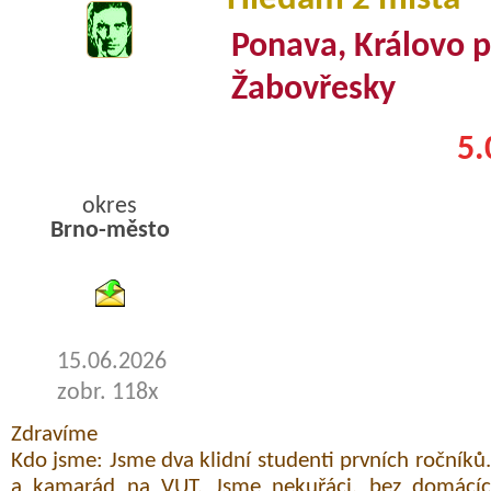
Ponava, Královo p
Žabovřesky
5.
okres
Brno-město
byty podnajem
15.06.2026
zobr. 118x
Zdravíme
Kdo jsme: Jsme dva klidní studenti prvních ročníků
a kamarád na VUT. Jsme nekuřáci, bez domácí