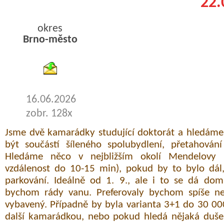
22.
okres
Brno-město
byty podnajem
16.06.2026
zobr. 128x
Jsme dvě kamarádky studující doktorát a hledáme
být součástí šíleného spolubydlení, přetahová
Hledáme něco v nejbližším okolí Mendelovy u
vzdálenost do 10-15 min), pokud by to bylo dá
parkování. Ideálně od 1. 9., ale i to se dá dom
bychom rády vanu. Preferovaly bychom spíše ne
vybavený. Případně by byla varianta 3+1 do 30 0
další kamarádkou, nebo pokud hledá nějaká duše 