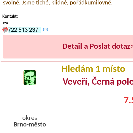
svolné. Jsme tiché, klidné, pořádkumilovné.
Kontakt:
Iza
Detail a Poslat dotaz
Hledám 1 místo
Veveří, Černá pole
7.
okres
Brno-město
byty pronajem