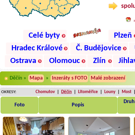
spolu
Celé byty
Plzeň
Hradec Králové
Č. Budějovice
Ostrava
Olomouc
Zlín
Jihla
Děčín »
Mapa
»
Inzeráty s FOTO
Malé zobrazení
OKRESY:
Chomutov
|
Děčín
|
Litoměřice
|
Louny
|
Most
Druh,
Foto
Popis