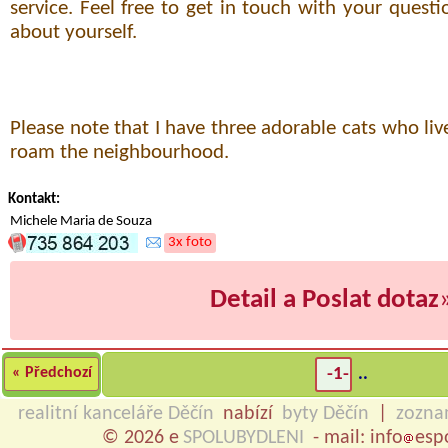
service. Feel free to get in touch with your quest
about yourself.
Please note that I have three adorable cats who liv
roam the neighbourhood.
Kontakt:
Michele Maria de Souza
3x foto
Detail a Poslat dotaz
« Předchozí
-1-
..
realitní kanceláře Děčín
nabízí
byty Děčín
|
zozna
© 2026 e
SPOLUBYDLENI
- mail: info
esp