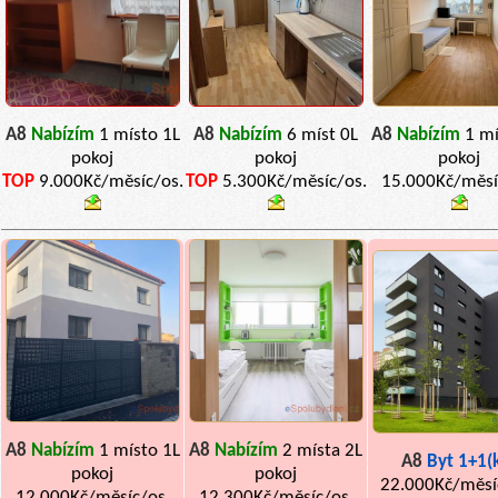
A8
Nabízím
1 místo 1L
A8
Nabízím
6 míst 0L
A8
Nabízím
1 mí
pokoj
pokoj
pokoj
TOP
9.000Kč/měsíc/os.
TOP
5.300Kč/měsíc/os.
15.000Kč/měsí
A8
Nabízím
1 místo 1L
A8
Nabízím
2 místa 2L
A8
Byt 1+1(
pokoj
pokoj
22.000Kč/měsí
12.000Kč/měsíc/os.
12.300Kč/měsíc/os.