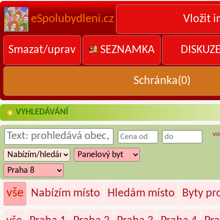
eSpolubydleni.cz
Vložit i
Smazat/uprav
SEZNAMKA
DISKUZ
Schránka(
0
)
VYHLEDÁVÁNÍ
vo
vše
Nabízím místo
Hledám místo
Byty p