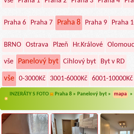
vše
Praha 1
Praha 2
Praha 3
Praha 4
Pra
Praha 8
Praha 6
Praha 7
Praha 9
Praha 1
BRNO
Ostrava
Plzeň
Hr.Králové
Olomou
Panelový byt
vše
Cihlový byt
Byt v RD
vše
0-3000Kč
3001-6000Kč
6001-10000Kč
INZERÁTY S FOTO
Praha 8 » Panelový byt »
mapa
»