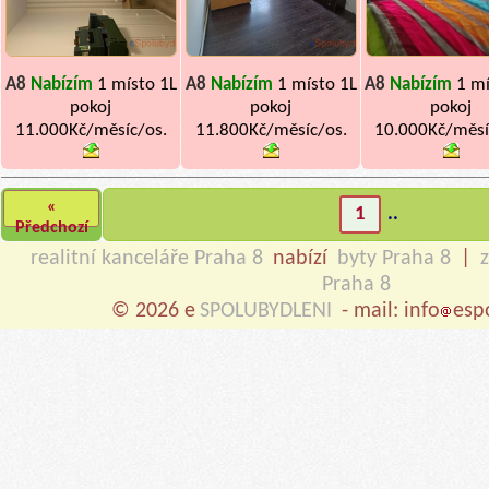
A8
Nabízím
1 místo 1L
A8
Nabízím
1 místo 1L
A8
Nabízím
1 mí
pokoj
pokoj
pokoj
11.000Kč/měsíc/os.
11.800Kč/měsíc/os.
10.000Kč/měsí
«
1
..
Předchozí
realitní kanceláře Praha 8
nabízí
byty Praha 8
|
Praha 8
© 2026 e
SPOLUBYDLENI
- mail: info
esp