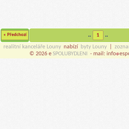
« Předchozí
..
1
..
realitní kanceláře Louny
nabízí
byty Louny
|
zozn
© 2026 e
SPOLUBYDLENI
- mail: info
esp