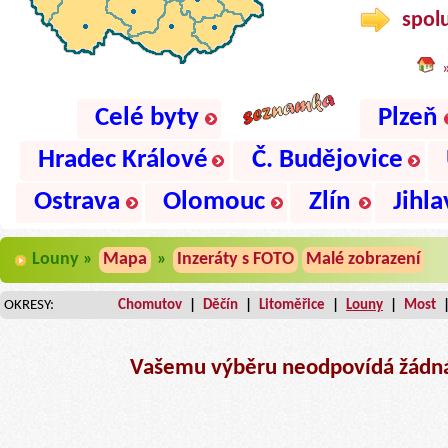
spolu
Celé byty
Plzeň
Hradec Králové
Č. Budějovice
Ostrava
Olomouc
Zlín
Jihla
Louny »
Mapa
»
Inzeráty s FOTO
Malé zobrazení
OKRESY:
Chomutov
|
Děčín
|
Litoměřice
|
Louny
|
Most
Vašemu výběru neodpovídá žádná