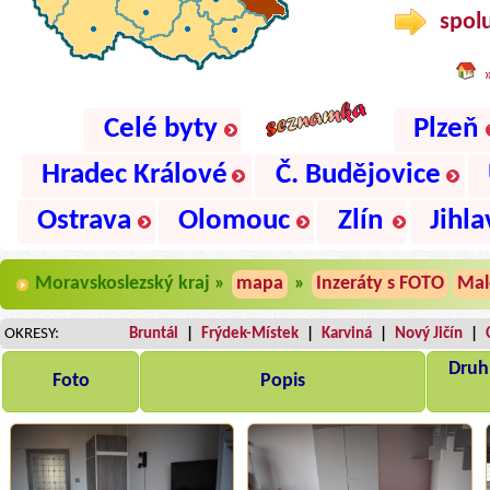
spolu
Celé byty
Plzeň
Hradec Králové
Č. Budějovice
Ostrava
Olomouc
Zlín
Jihla
Moravskoslezský kraj »
mapa
»
Inzeráty s FOTO
Mal
OKRESY:
Bruntál
|
Frýdek-Místek
|
Karviná
|
Nový Jičín
|
Druh,
Foto
Popis