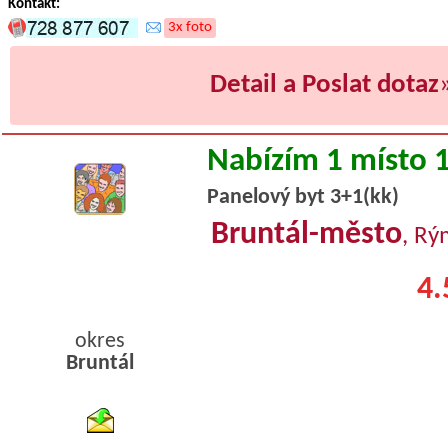
Kontakt:
3x foto
Detail a Poslat dotaz
Nabízím 1 místo 
Panelový byt 3+1(kk)
Bruntál-město
, Rý
4.
okres
Bruntál
byty podnajem