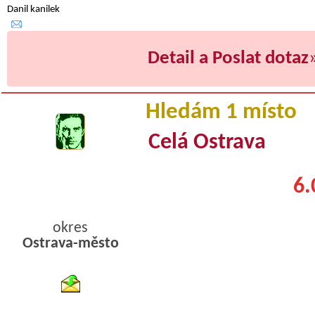
Danil kanilek
Detail a Poslat dotaz
Hledám 1 místo
Celá Ostrava
6.
okres
Ostrava-město
byty podnajem