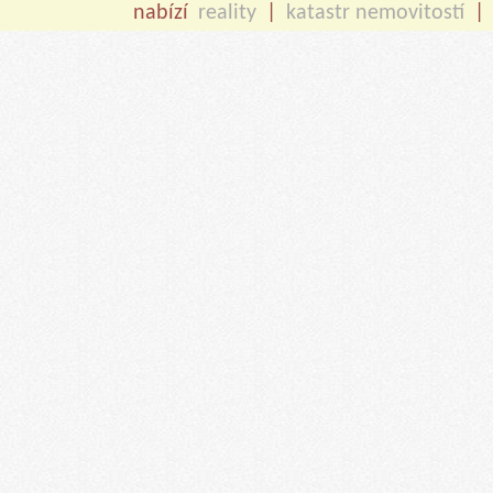
nabízí
reality
|
katastr nemovitostí
|