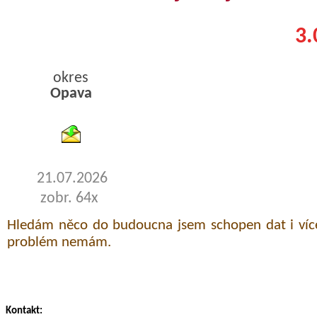
3.
okres
Opava
byty pronajem
21.07.2026
zobr. 64x
Hledám něco do budoucna jsem schopen dat i více
problém nemám.
Kontakt: