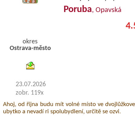
Poruba
, Opavská
4.
okres
Ostrava-město
byty pronajem
23.07.2026
zobr. 119x
Ahoj, od řijna budu mít volné místo ve dvojlůžkov
ubytko a nevadí ri spolubydlení, určitě se ozvi.