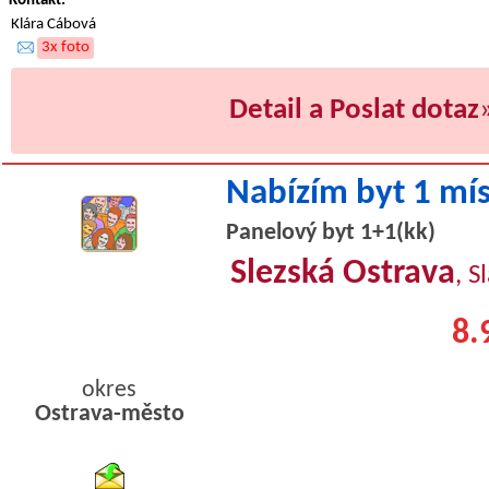
Kontakt:
Klára Cábová
3x foto
Detail a Poslat dotaz
Nabízím byt 1 mí
Panelový byt 1+1(kk)
Slezská Ostrava
, S
8.
okres
Ostrava-město
byty podnajem