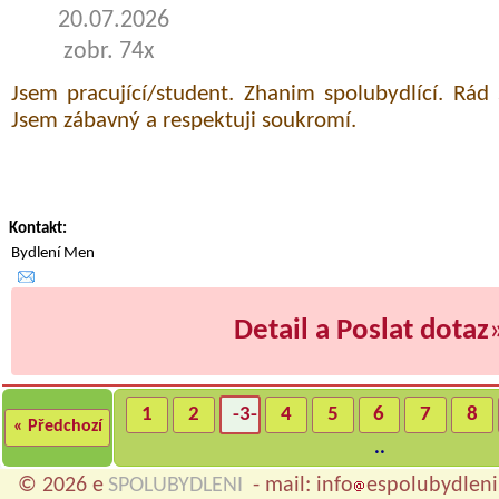
20.07.2026
zobr. 74x
Jsem pracující/student. Zhanim spolubydlící. Rád
Jsem zábavný a respektuji soukromí.
Kontakt:
Bydlení Men
Detail a Poslat dotaz
1
2
-3-
4
5
6
7
8
« Předchozí
..
© 2026 e
SPOLUBYDLENI
- mail: info
espolubydleni