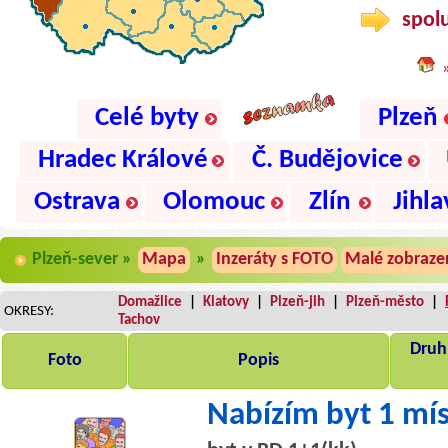
spolu
Celé byty
Plzeň
Hradec Králové
Č. Budějovice
Ostrava
Olomouc
Zlín
Jihla
Plzeň-sever »
Mapa
»
Inzeráty s FOTO
Malé zobraze
Domažlice
|
Klatovy
|
Plzeň-jih
|
Plzeň-město
|
OKRESY:
Tachov
Druh,
Foto
Popis
Nabízím byt 1 mí