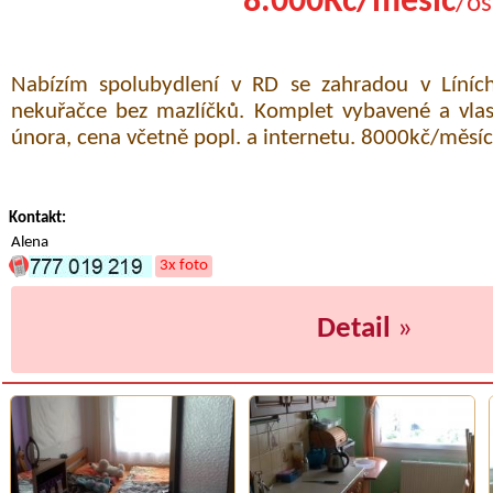
8.000Kč/měsíc
/os
Nabízím spolubydlení v RD se zahradou v Líních 
nekuřačce bez mazlíčků. Komplet vybavené a vlas
února, cena včetně popl. a internetu. 8000kč/měsíc
Kontakt:
Alena
3x foto
Detail
»