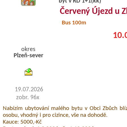
byt v RD 1+1(kk)
Červený Újezd u 
Bus 100m
10.
okres
Plzeň-sever
byty pronajem
19.07.2026
zobr. 96x
Nabízím ubytování malého bytu v Obci Zbůch blíz
osobu, vhodný i pro cizince, vše na dohodě.
Kauce: 5000,-Kč