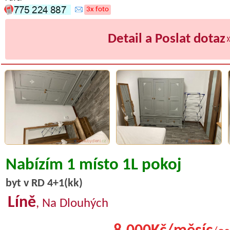
3x foto
Detail a Poslat dotaz
Nabízím 1 místo 1L pokoj
byt v RD 4+1(kk)
Líně
, Na Dlouhých