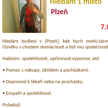
Hledám 1 místo
Plzeň
7.
Hledám bydlení v [Plzeň], kde bych mohl/zár
člověku s chodem domácnosti a být mu společností
Nabízím: spolehlivosti, upřímnost.vypomoc atd
• Pomoc s nákupy, úklidem a pochůzkami.
• Doprovod k lékaři nebo na procházky.
• Empatii a spolehlivost.
Požaduji: