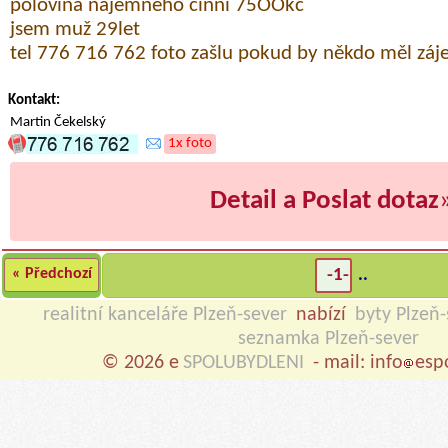
polovina nájemného činní 75OOkč
jsem muž 29let
tel 776 716 762 foto zašlu pokud by někdo měl záje
Kontakt:
Martin Čekelský
1x foto
Detail a Poslat dotaz
« Předchozí
-1-
..
realitní kanceláře Plzeň-sever
nabízí
byty Plzeň-
seznamka Plzeň-sever
© 2026 e
SPOLUBYDLENI
- mail: info
esp