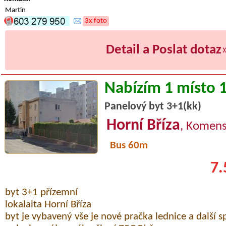
Martin
3x foto
Detail a Poslat dotaz
Nabízím 1 místo 
Panelový byt 3+1(kk)
Horní Bříza
, Komen
Bus 60m
7.
byt 3+1 přízemní
lokalaita Horní Bříza
byt je vybavený vše je nové pračka lednice a další s