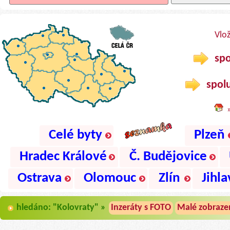
Vlo
spo
spolu
Celé byty
Plzeň
Hradec Králové
Č. Budějovice
Ostrava
Olomouc
Zlín
Jihla
hledáno: "Kolovraty" »
Inzeráty s FOTO
Malé zobraze