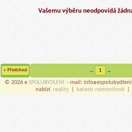
Vašemu výběru neodpovídá žádná
« Předchozí
..
1
..
© 2026 e
SPOLUBYDLENI
- mail: info
espolubydleni
nabízí
reality
|
katastr nemovitostí
|