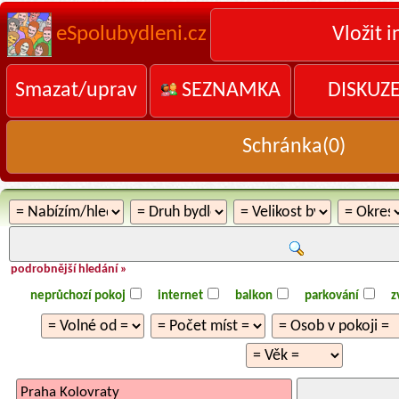
eSpolubydleni.cz
Vložit i
Smazat/uprav
SEZNAMKA
DISKUZ
Schránka(
0
)
podrobnější hledání »
neprůchozí pokoj
internet
balkon
parkování
z