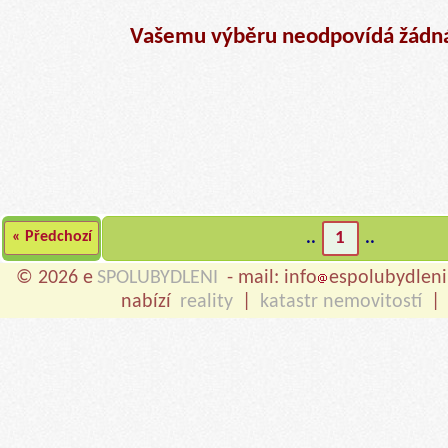
Vašemu výběru neodpovídá žádná
« Předchozí
..
1
..
© 2026 e
SPOLUBYDLENI
- mail: info
espolubydleni
nabízí
reality
|
katastr nemovitostí
|