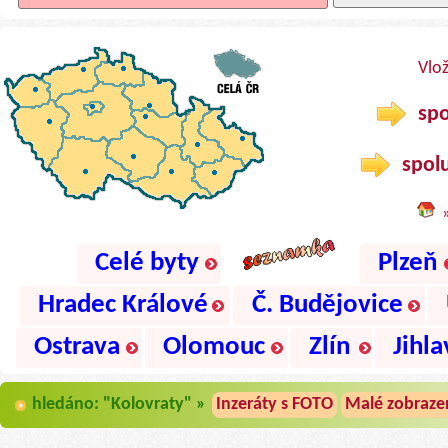
Vlo
spo
spolu
Celé byty
Plzeň
Hradec Králové
Č. Budějovice
Ostrava
Olomouc
Zlín
Jihla
hledáno: "Kolovraty" »
Inzeráty s FOTO
Malé zobraze