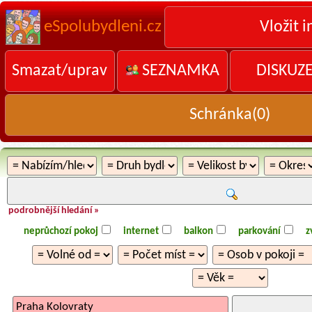
eSpolubydleni.cz
Vložit i
Smazat/uprav
SEZNAMKA
DISKUZ
Schránka(
0
)
podrobnější hledání »
neprůchozí pokoj
internet
balkon
parkování
z