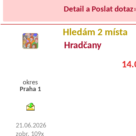
Detail a Poslat dotaz
Hledám 2 místa
Hradčany
14.
okres
Praha 1
byty podnajem
21.06.2026
zobr. 109x