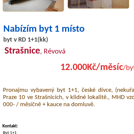
Nabízím byt 1 místo
byt v RD 1+1(kk)
Strašnice
, Révová
12.000Kč/měsíc
/by
Pronajmu vybavený byt 1+1, české dívce, (nekuřa
Praze 10 ve Strašnicích, v klidné lokalitě., MHD 
000- / měsíčně + kauce na domluvě.
Kontakt:
Byt 1+1