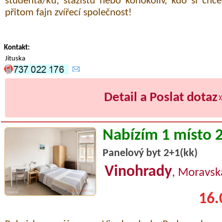
studenta/ku, stážistu nebo kohokoliv, kdo si chce
přitom fajn zvířecí společnost!
Kontakt:
Jituska
Detail a Poslat dotaz
Nabízím 1 místo 
Panelový byt 2+1(kk)
Vinohrady
, Moravsk
16.