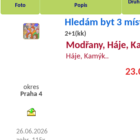
Druh,
Foto
Popis
Hledám byt 3 mís
2+1(kk)
Modřany, Háje, K
Háje, Kamýk..
23.
okres
Praha 4
byty pronajem
26.06.2026