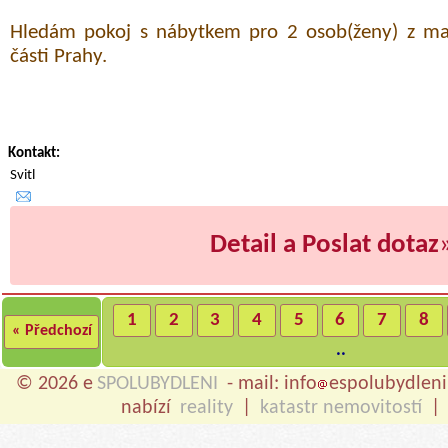
Hledám pokoj s nábytkem pro 2 osob(ženy) z ma
části Prahy.
Kontakt:
Svitl
Detail a Poslat dotaz
1
2
3
4
5
6
7
8
« Předchozí
..
© 2026 e
SPOLUBYDLENI
- mail: info
espolubydleni
nabízí
reality
|
katastr nemovitostí
|