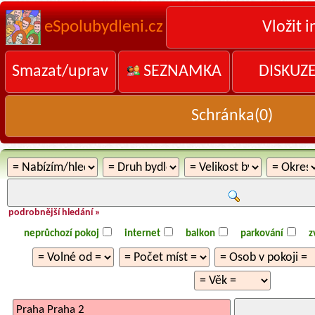
eSpolubydleni.cz
Vložit i
Smazat/uprav
SEZNAMKA
DISKUZ
Schránka(
0
)
podrobnější hledání »
neprůchozí pokoj
internet
balkon
parkování
z