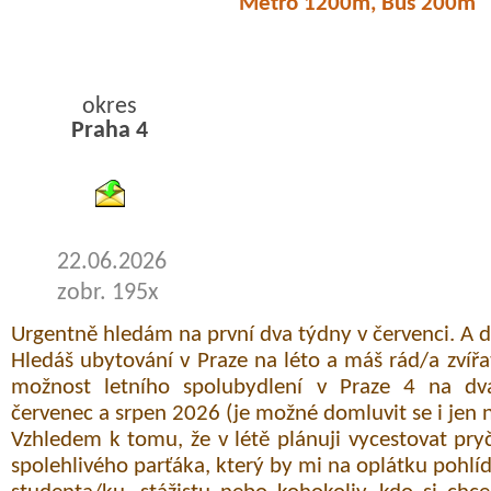
Metro 1200m, Bus 200m
okres
Praha 4
byty podnajem
22.06.2026
zobr. 195x
Urgentně hledám na první dva týdny v červenci. A 
Hledáš ubytování v Praze na léto a máš rád/a zvíř
možnost letního spolubydlení v Praze 4 na dv
červenec a srpen 2026 (je možné domluvit se i jen 
Vzhledem k tomu, že v létě plánuji vycestovat pry
spolehlivého parťáka, který by mi na oplátku pohlíd