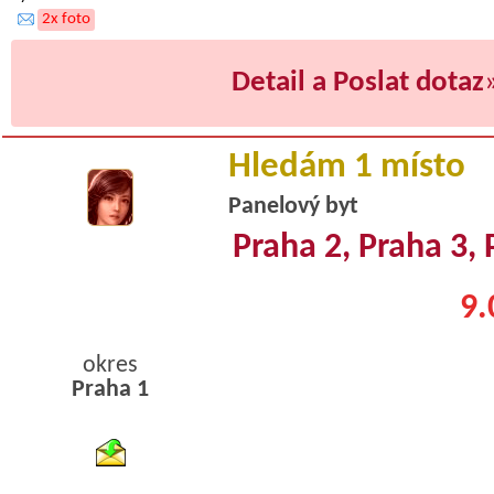
2x foto
Detail a Poslat dotaz
Hledám 1 místo
Panelový byt
Praha 2, Praha 3, 
9.
okres
Praha 1
byty pronajem