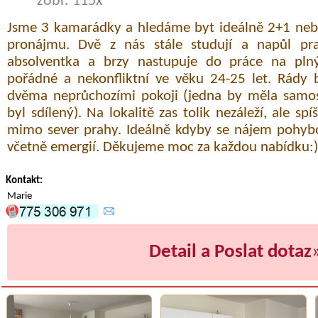
zobr. 115x
Jsme 3 kamarádky a hledáme byt ideálně 2+1 ne
pronájmu. Dvě z nás stále studují a napůl prac
absolventka a brzy nastupuje do práce na plný
pořádné a nekonfliktní ve věku 24-25 let. Rády
dvěma neprůchozími pokoji (jedna by měla samo
byl sdílený). Na lokalitě zas tolik nezáleží, ale sp
mimo sever prahy. Ideálně kdyby se nájem pohy
včetně emergií. Děkujeme moc za každou nabídku:)
Kontakt:
Marie
Detail a Poslat dotaz