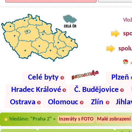
Vlo
spo
spolu
Celé byty
Plzeň
Hradec Králové
Č. Budějovice
Ostrava
Olomouc
Zlín
Jihla
hledáno: "Praha 2" »
Inzeráty s FOTO
Malé zobrazení