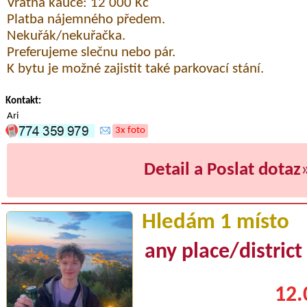
Vratná kauce: 12 000 Kč
Platba nájemného předem.
Nekuřák/nekuřačka.
Preferujeme slečnu nebo pár.
K bytu je možné zajistit také parkovací stání.
Kontakt:
Ari
3x foto
Detail a Poslat dotaz
Hledám 1 místo
any place/district
12.