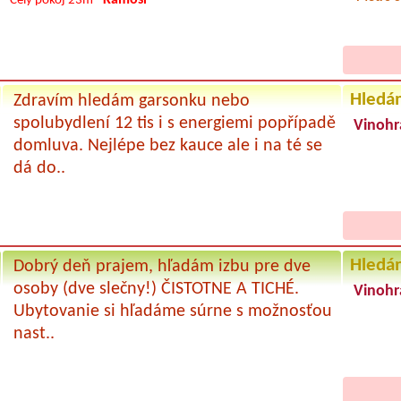
Celý pokoj
23m
Hledá
Zdravím hledám garsonku nebo
spolubydlení 12 tis i s energiemi popřípadě
Vinohr
domluva. Nejlépe bez kauce ale i na té se
dá do..
Hledá
Dobrý deň prajem, hľadám izbu pre dve
osoby (dve slečny!) ČISTOTNE A TICHÉ.
Vinohr
Ubytovanie si hľadáme súrne s možnosťou
nast..