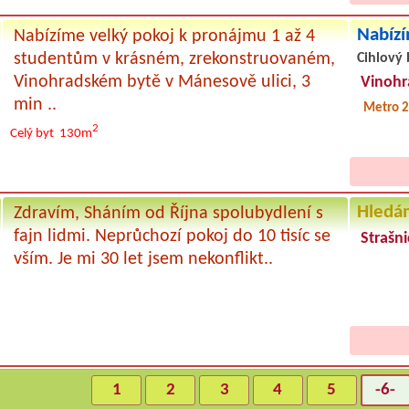
Nabízí
Nabízíme velký pokoj k pronájmu 1 až 4
studentům v krásném, zrekonstruovaném,
Cihlový 
Vinohradském bytě v Mánesově ulici, 3
Vinohr
min ..
Metro 2
2
Celý byt
130m
Hledá
Zdravím, Sháním od Října spolubydlení s
fajn lidmi. Neprůchozí pokoj do 10 tisíc se
Strašni
vším. Je mi 30 let jsem nekonflikt..
1
2
3
4
5
-6-