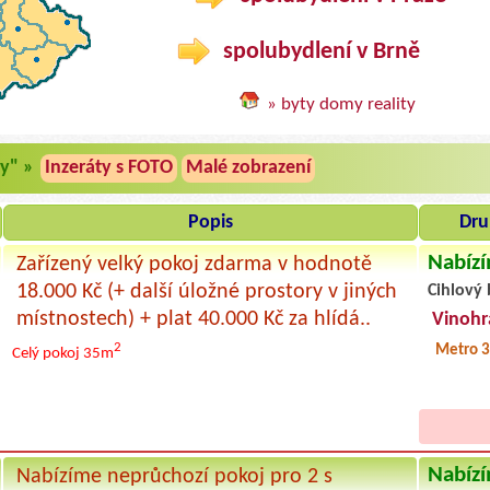
spolubydlení v Brně
» byty domy reality
dy" »
Inzeráty s FOTO
Malé zobrazení
Popis
Dru
Nabízí
Zařízený velký pokoj zdarma v hodnotě
18.000 Kč (+ další úložné prostory v jiných
Cihlový 
místnostech) + plat 40.000 Kč za hlídá..
Vinohr
2
Metro 3
Celý pokoj
35m
Nabízí
Nabízíme neprůchozí pokoj pro 2 s