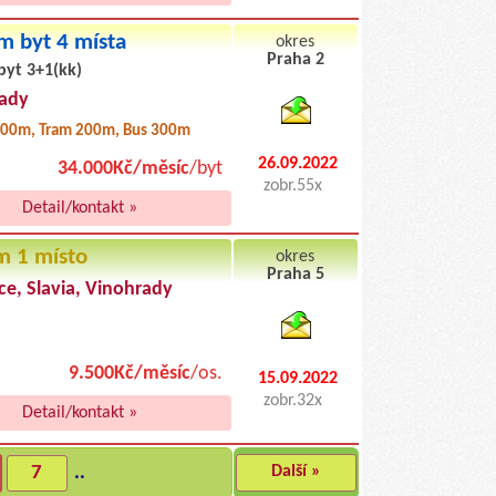
m byt 4 místa
okres
Praha 2
byt 3+1(kk)
byty pronajem
ady
00m, Tram 200m, Bus 300m
26.09.2022
34.000Kč/měsíc
/byt
zobr.55x
Detail/kontakt »
m 1 místo
okres
Praha 5
ce, Slavia, Vinohrady
byty podnajem
9.500Kč/měsíc
/os.
15.09.2022
zobr.32x
Detail/kontakt »
7
..
Další »