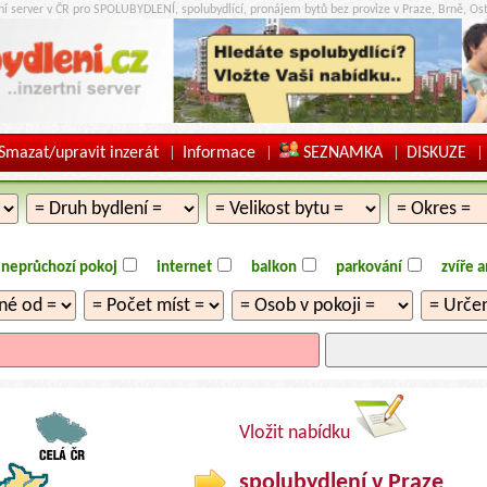
tní server v ČR pro SPOLUBYDLENÍ, spolubydlící, pronájem bytů bez provize v Praze, Brně, Ost
Smazat/upravit inzerát
Informace
SEZNAMKA
DISKUZE
|
|
|
|
neprůchozí pokoj
internet
balkon
parkování
zvíře 
Vložit nabídku
spolubydlení v Praze