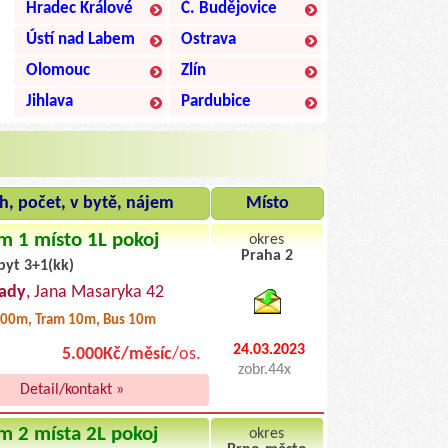
Hradec Králové
Č. Budějovice
Ústí nad Labem
Ostrava
Olomouc
Zlín
Jihlava
Pardubice
h, počet, v bytě, nájem
Místo
m 1 místo 1L pokoj
okres
Praha 2
byt 3+1(kk)
byty pronajem
ady
, Jana Masaryka 42
00m, Tram 10m, Bus 10m
24.03.2023
5.000Kč/měsíc
/os.
zobr.44x
Detail/kontakt »
m 2 místa 2L pokoj
okres