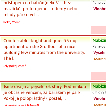
přístupem na balkón(nekuřáci bez
Panelov
mazlíčků, preferujeme studenty nebo
Vinohr
mlady pár) o veli..
2
Pokoj 25m
Nabízí
Comfortable, bright and quiet 95 mq
apartment on the 3rd floor of a nice
Panelov
building few minutes from the university.
Vyšeh
The l..
Metro 1
2
Celý pokoj
25m
Nabízí
Jsme dva já a pejsek rok starý. Podmínkou
je občasné venčení, za barákem je park.
Cihlový 
Pokoj je poloprázdný ( postel, ..
Vinohr
2
Metro 3
Kámoši