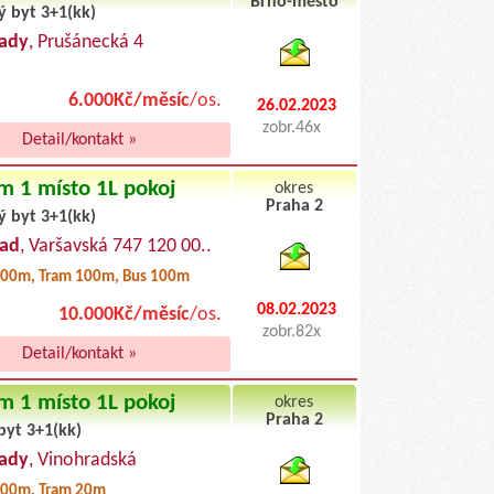
Brno-město
ý byt 3+1(kk)
byty podnajem
ady
, Prušánecká 4
6.000Kč/měsíc
/os.
26.02.2023
zobr.46x
Detail/kontakt »
m 1 místo 1L pokoj
okres
Praha 2
ý byt 3+1(kk)
byty pronajem
rad
, Varšavská 747 120 00..
00m, Tram 100m, Bus 100m
08.02.2023
10.000Kč/měsíc
/os.
zobr.82x
Detail/kontakt »
m 1 místo 1L pokoj
okres
Praha 2
byt 3+1(kk)
byty podnajem
ady
, Vinohradská
00m, Tram 20m