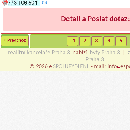
Detail a Poslat dotaz
« Předchozí
-1-
2
3
4
5
.
realitní kanceláře Praha 3
nabízí
byty Praha 3
|
Praha 3
© 2026 e
SPOLUBYDLENI
- mail: info
esp