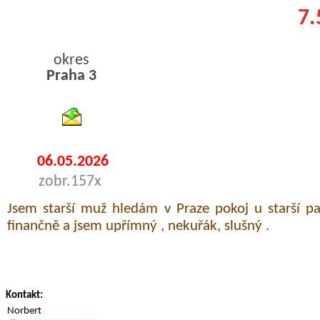
7.
okres
Praha 3
byty podnajem
06.05.2026
zobr.157x
Jsem starší muž hledám v Praze pokoj u starší p
finančně a jsem upřímný , nekuřák, slušný .
Kontakt:
Norbert