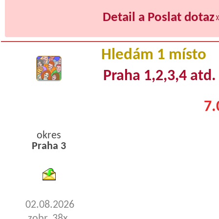
Detail a Poslat dotaz
Hledám 1 místo
Praha 1,2,3,4 atd.
7.
okres
Praha 3
byty pronajem
02.08.2026
zobr. 38x