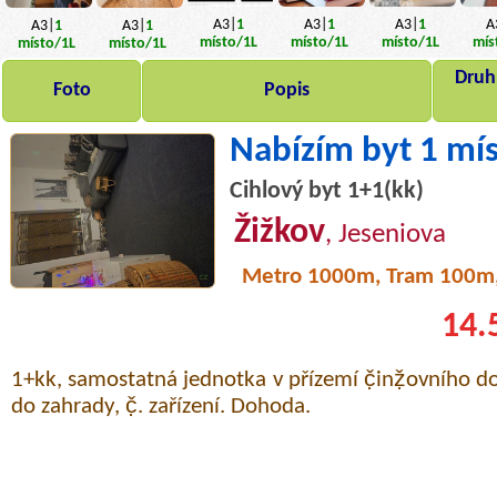
A3|
1
A
A3|
1
A3|
1
A3|
1
A3|
1
místo
/1L
mís
místo
/1L
místo
/1L
místo
/1L
místo
/1L
Druh,
Foto
Popis
Nabízím byt 1 mí
Cihlový byt 1+1(kk)
Žižkov
, Jeseniova
Metro 1000m, Tram 100m
14.
1+kk, samostatná jednotka v přízemí č̣inẓ̌ovního do
do zahrady, č̣. zařízení. Dohoda.