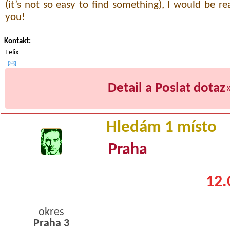
(it’s not so easy to find something), I would be r
you!
Kontakt:
Felix
Detail a Poslat dotaz
Hledám 1 místo
Praha
12.
okres
Praha 3
byty podnajem