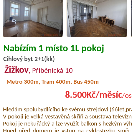
Nabízím 1 místo 1L pokoj
Cihlový byt 2+1(kk)
Žižkov
, Příběnická 10
Metro 300m, Tram 400m, Bus 450m
8.500Kč/měsíc
/os
Hledám spolubydlícího ke svému strejdovi (66let,pra
V pokoji je velká vestavěná skříň a soustava televizn
Pokoj je nekuřácký a lze využít balkon s hezkým vý
Hned před domem je vstup na cyklostezku směr 