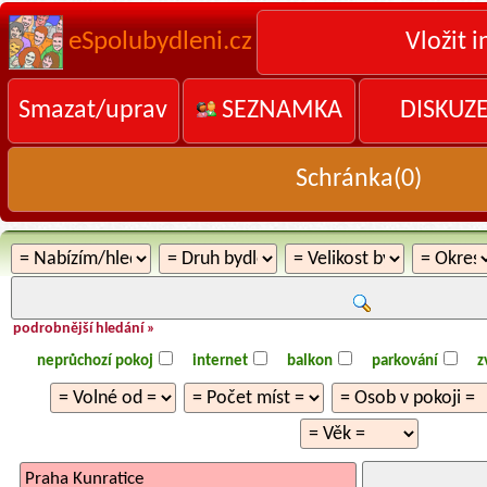
eSpolubydleni.cz
Vložit i
Smazat/uprav
SEZNAMKA
DISKUZ
Schránka(
0
)
podrobnější hledání »
neprůchozí pokoj
internet
balkon
parkování
z