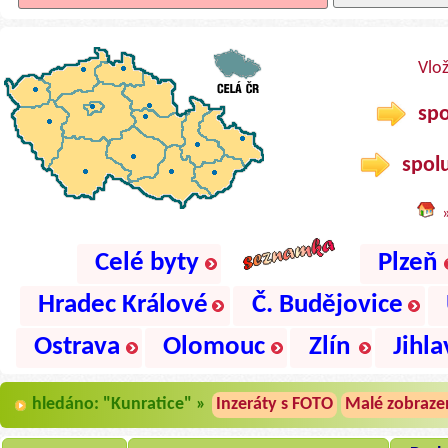
Vlo
spo
spolu
Celé byty
Plzeň
Hradec Králové
Č. Budějovice
Ostrava
Olomouc
Zlín
Jihla
hledáno: "Kunratice" »
Inzeráty s FOTO
Malé zobraze