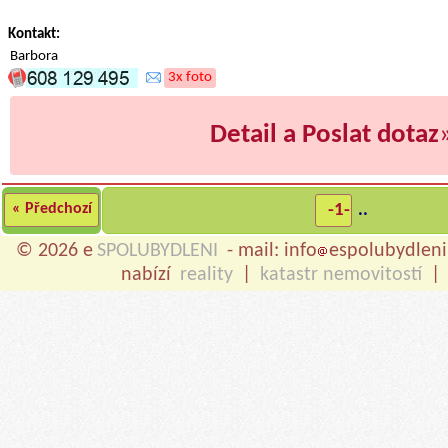
Kontakt:
Barbora
3x foto
Detail a Poslat dotaz
« Předchozí
-1-
..
© 2026 e
SPOLUBYDLENI
- mail: info
espolubydleni
nabízí
reality
|
katastr nemovitostí
|