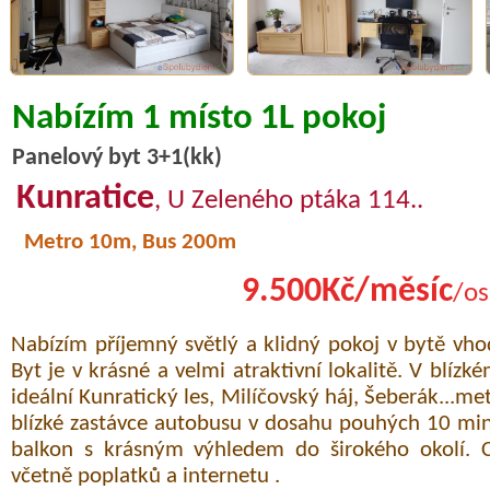
Nabízím 1 místo 1L pokoj
Panelový byt 3+1(kk)
Kunratice
, U Zeleného ptáka 114..
Metro 10m, Bus 200m
9.500Kč/měsíc
/os
Nabízím příjemný světlý a klidný pokoj v bytě vh
Byt je v krásné a velmi atraktivní lokalitě. V blízké
ideální Kunratický les, Milíčovský háj, Šeberák...me
blízké zastávce autobusu v dosahu pouhých 10 min
balkon s krásným výhledem do širokého okolí. 
včetně poplatků a internetu .