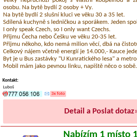
Velký neprůchozí pokoj s vlastní koupelnou a 
osobu. Na bytě bydlí 2 osoby + Vy.
Na bytě bydlí 2 slušní kluci ve věku 30 a 35 let.
Sdílená kuchyně s ledničkou a sporákem. Jeden spol
I only speak Czech, so I only want Czechs.
Přijmu Čecha nebo Češku ve věku 20-35 let.
Přijmu někoho, kdo nemá milion věcí, dbá na čistot
Celkový nájem včetně energií je 14.000,- Kauce jed
Byt je u Bus zastávky "U Kunratického lesa" a metr
Mobil mám jako pevnou linku, napiště něco o sobě.
Kontakt:
Luboš
3x foto
Detail a Poslat dotaz
Nabízím 1 místo 