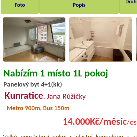
Druh,
Foto
Popis
Nabízím 1 místo 1L pokoj
Panelový byt 4+1(kk)
Kunratice
, Jana Růžičky
Metro 900m, Bus 150m
14.000Kč/měsíc
/os