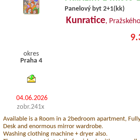
Panelový byt 2+1(kk)
Kunratice
, Pražského
9.
okres
Praha 4
byty podnajem
04.06.2026
zobr.241x
Available is a Room in a 2bedroom apartment, Full
Desk and enormous mirror wardrobe.
Washing clothing machine + dryer also.