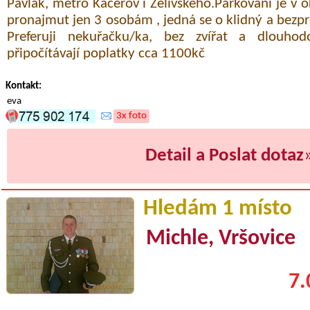
Pavlák, metro Kačerov i Želivského.Parkování je v ok
pronajmut jen 3 osobám , jedná se o klidný a bezp
Preferuji nekuřačku/ka, bez zvířat a dlouho
připočítávají poplatky cca 1100kč
Kontakt:
eva
3x foto
Detail a Poslat dotaz
Hledám 1 místo
Michle, Vršovice
7.