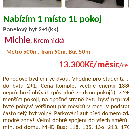
Nabízím 1 místo 1L pokoj
Panelový byt 2+1(kk)
Michle
, Kremnická
Metro 500m, Tram 50m, Bus 50m
13.300Kč/měsíc
/os
Pohodové bydlení ve dvou. Vhodné pro studenta , 
do bytu 2+1. Cena komplet včetně energií 1330
neprůchozí obývák (původně ze dvou pokojů), v 2
menším pokoji, na opačné straně bytu bývá neprav
bytě pobývá většinou pár měsíců v roce. V podsta
často celý byt volný. Parkování aut před domem zd
modré zony! Velmi dobré spojení do všech směrů
min. od domu. MHD Bus: 118, 135, 136, 213, 170