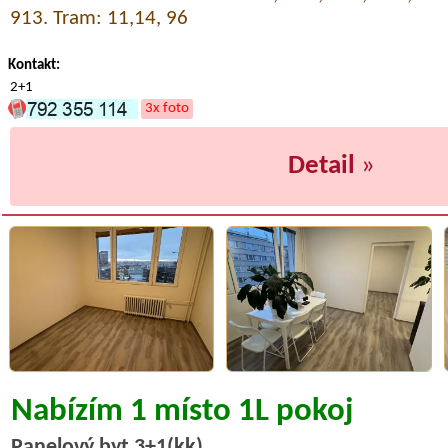
913. Tram: 11,14, 96
Kontakt:
2+1
3x foto
Detail
»
Nabízím 1 místo 1L pokoj
Panelový byt 3+1(kk)