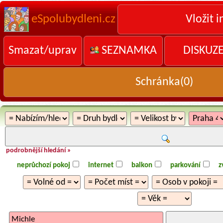
eSpolubydleni.cz
Vložit i
Smazat/uprav
SEZNAMKA
DISKUZ
Schránka(
0
)
podrobnější hledání »
neprůchozí pokoj
internet
balkon
parkování
z