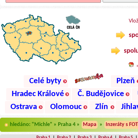
Vlo
spo
spolu
Celé byty
Plzeň
Hradec Králové
Č. Budějovice
Ostrava
Olomouc
Zlín
Jihla
hledáno: "Michle" » Praha 4 »
Mapa
»
Inzeráty s FO
Praha 1
|
Praha 2
|
Praha 3
|
Praha 4
|
Praha 5