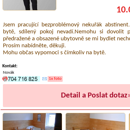
10.
Jsem pracující bezproblémový nekuřák abstinent
bytě, sdílený pokoj nevadí.Nemohu si dovolit 
předražené a obsazené ubytovně se mi bydlet nechc
Prosím nabídněte, děkuji.
Mohu občas vypomoci s čímkoliv na bytě.
Kontakt:
Novák
1x foto
Detail a Poslat dotaz