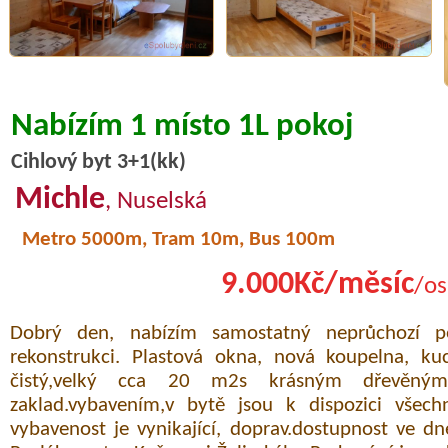
Nabízím 1 místo 1L pokoj
Cihlový byt 3+1(kk)
Michle
, Nuselská
Metro 5000m, Tram 10m, Bus 100m
9.000Kč/měsíc
/os
Dobrý den, nabízím samostatný neprůchozí 
rekonstrukci. Plastová okna, nová koupelna, ku
čistý,velký cca 20 m2s krásným dřevěným
zaklad.vybavením,v bytě jsou k dispozici všech
vybavenost je vynikající, doprav.dostupnost ve dn