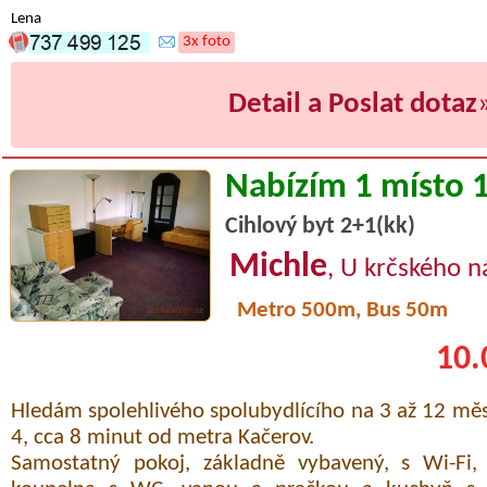
Lena
3x foto
Detail a Poslat dotaz
Nabízím 1 místo 
Cihlový byt 2+1(kk)
Michle
, U krčského ná
Metro 500m, Bus 50m
10.
Hledám spolehlivého spolubydlícího na 3 až 12 měs
4, cca 8 minut od metra Kačerov.
Samostatný pokoj, základně vybavený, s Wi-Fi, 