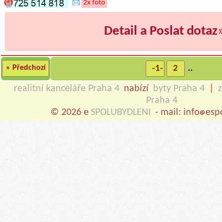
2x foto
Detail a Poslat dotaz
« Předchozí
-1-
2
..
realitní kanceláře Praha 4
nabízí
byty Praha 4
|
Praha 4
© 2026 e
SPOLUBYDLENI
- mail: info
esp