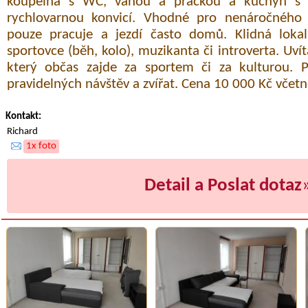
koupelna s WC, vanou a pračkou a kuchyň s l
rychlovarnou konvicí. Vhodné pro nenáročného 
pouze pracuje a jezdí často domů. Klidná lokali
sportovce (běh, kolo), muzikanta či introverta. Uví
který občas zajde za sportem či za kulturou. 
pravidelných návštěv a zvířat. Cena 10 000 Kč včet
Kontakt:
Richard
1x foto
Detail a Poslat dotaz