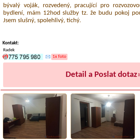
bývalý voják, rozvedený, pracující pro rozvozov
bydlení, mám 12hod služby tz. že budu pokoj pou
Jsem slušný, spolehlivý, tichý.
Kontakt:
Radek
1x foto
Detail a Poslat dotaz