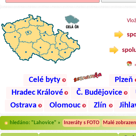
Vlo
spo
spolu
Celé byty
Plzeň
Hradec Králové
Č. Budějovice
Ostrava
Olomouc
Zlín
Jihla
hledáno: "Lahovice" »
Inzeráty s FOTO
Malé zobrazen