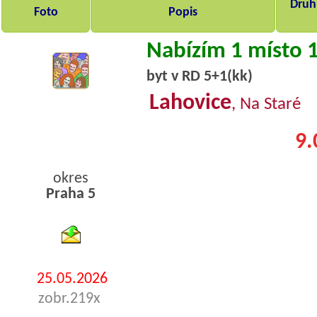
Druh,
Foto
Popis
Nabízím 1 místo 
byt v RD 5+1(kk)
Lahovice
, Na Staré
9.
okres
Praha 5
byty pronajem
25.05.2026
zobr.219x