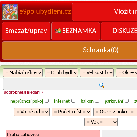
eSpolubydleni.cz
Vložit i
Smazat/uprav
SEZNAMKA
DISKUZ
Schránka(
0
)
podrobnější hledání »
neprůchozí pokoj
internet
balkon
parkování
z