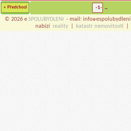
« Předchozí
-1-
..
© 2026 e
SPOLUBYDLENI
- mail: info
espolubydleni
nabízí
reality
|
katastr nemovitostí
|