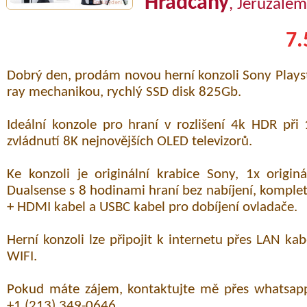
Hradčany
, Jeruzalém
7.
Dobrý den, prodám novou herní konzoli Sony Playst
ray mechanikou, rychlý SSD disk 825Gb.
Ideální konzole pro hraní v rozlišení 4k HDR př
zvládnutí 8K nejnovějších OLED televizorů.
Ke konzoli je originální krabice Sony, 1x origin
Dualsense s 8 hodinami hraní bez nabíjení, komplet
+ HDMI kabel a USBC kabel pro dobíjení ovladače.
Herní konzoli lze připojit k internetu přes LAN k
WIFI.
Pokud máte zájem, kontaktujte mě přes whatsap
+1 (213) 349-0646