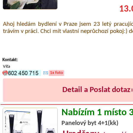
13.
Ahoj hledám bydlení v Praze jsem 23 letý pracujíc
trávím v práci. Chci mít vlastní neprůchozí pokoj:) d
Kontakt:
Víťa
1x foto
Detail a Poslat dotaz
Nabízím 1 místo 
Panelový byt 4+1(kk)