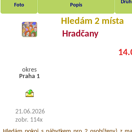
Druh,
Foto
Popis
Hledám 2 místa
Hradčany
14.
okres
Praha 1
byty pronajem
21.06.2026
zobr. 114x
Hledám pokoj s nábytkem pro 2 osob(ženy) z ma