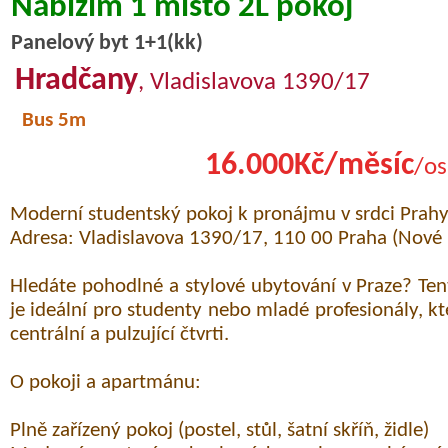
Nabízím 1 místo 2L pokoj
Panelový byt 1+1(kk)
Hradčany
, Vladislavova 1390/17
Bus 5m
16.000Kč/měsíc
/os
Moderní studentský pokoj k pronájmu v srdci Prah
Adresa: Vladislavova 1390/17, 110 00 Praha (Nové
Hledáte pohodlné a stylové ubytování v Praze? Ten
je ideální pro studenty nebo mladé profesionály, kte
centrální a pulzující čtvrti.
O pokoji a apartmánu:
Plně zařízený pokoj (postel, stůl, šatní skříň, židle)