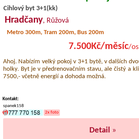
Cihlový byt 3+1(kk)
Hradčany
, Růžová
Metro 300m, Tram 200m, Bus 200m
7.500Kč/měsíc
/os
Ahoj. Nabízím velký pokoj v 3+1 bytě, v dalších dvo
holky. Byt je v předrenovačním stavu, ale čistý a kl
7500,- včetně energií a dohoda možná.
Kontakt:
spanek158
2x foto
Detail
»