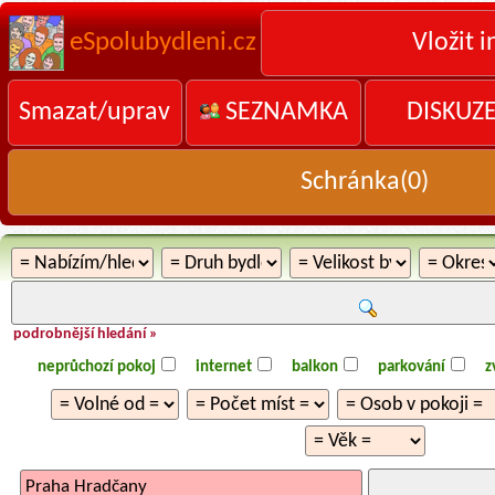
eSpolubydleni.cz
Vložit i
Smazat/uprav
SEZNAMKA
DISKUZ
Schránka(
0
)
podrobnější hledání »
neprůchozí pokoj
internet
balkon
parkování
z