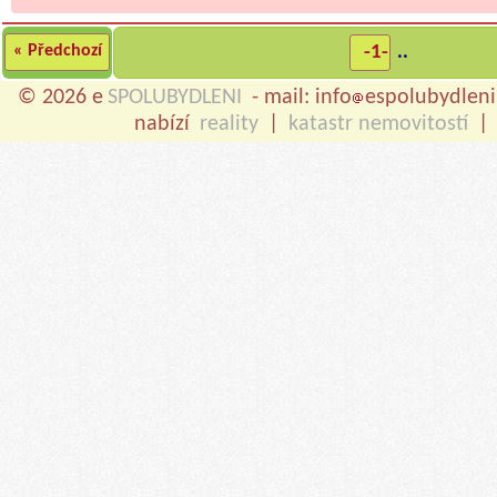
« Předchozí
-1-
..
© 2026 e
SPOLUBYDLENI
- mail: info
espolubydleni
nabízí
reality
|
katastr nemovitostí
|