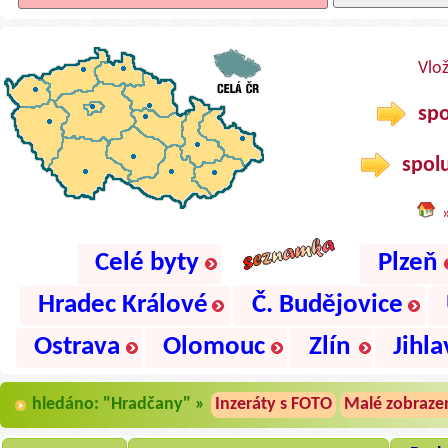
Vlo
spo
spolu
Celé byty
Plzeň
Hradec Králové
Č. Budějovice
Ostrava
Olomouc
Zlín
Jihla
hledáno: "Hradčany" »
Inzeráty s FOTO
Malé zobraze