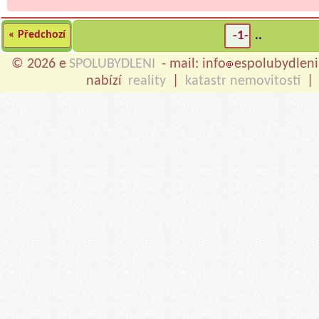
« Předchozí
-1-
..
© 2026 e
SPOLUBYDLENI
- mail: info
espolubydleni
nabízí
reality
|
katastr nemovitostí
|