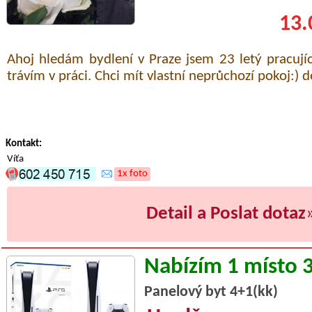
13.
Ahoj hledám bydlení v Praze jsem 23 letý pracujíc
trávím v práci. Chci mít vlastní neprůchozí pokoj:) d
Kontakt:
Víťa
1x foto
Detail a Poslat dotaz
Nabízím 1 místo 
Panelový byt 4+1(kk)