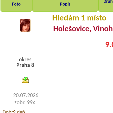
Druh,
Foto
Popis
Hledám 1 místo
Holešovice, Vino
9.
okres
Praha 8
byty pronajem
20.07.2026
zobr. 99x
Dobrý deň,