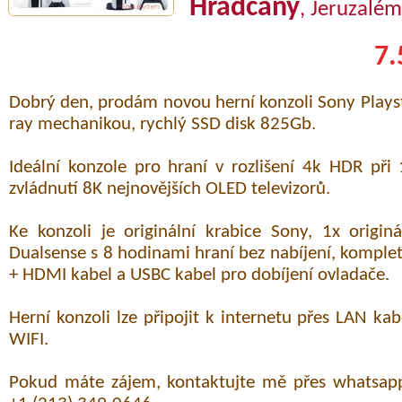
Hradčany
, Jeruzalém
7.
Dobrý den, prodám novou herní konzoli Sony Playst
ray mechanikou, rychlý SSD disk 825Gb.
Ideální konzole pro hraní v rozlišení 4k HDR př
zvládnutí 8K nejnovějších OLED televizorů.
Ke konzoli je originální krabice Sony, 1x origin
Dualsense s 8 hodinami hraní bez nabíjení, komplet
+ HDMI kabel a USBC kabel pro dobíjení ovladače.
Herní konzoli lze připojit k internetu přes LAN k
WIFI.
Pokud máte zájem, kontaktujte mě přes whatsap