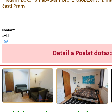
Hledám pokoj s nábytkem pro 2 osob(ženy) z ma
části Prahy.
Kontakt:
Svitl
Detail a Poslat dotaz