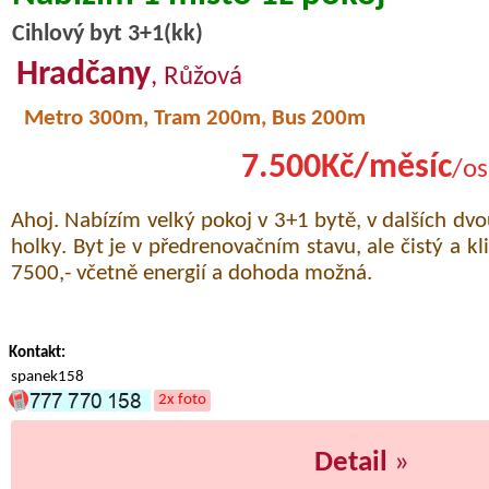
Cihlový byt 3+1(kk)
Hradčany
, Růžová
Metro 300m, Tram 200m, Bus 200m
7.500Kč/měsíc
/os
Ahoj. Nabízím velký pokoj v 3+1 bytě, v dalších dvo
holky. Byt je v předrenovačním stavu, ale čistý a kl
7500,- včetně energií a dohoda možná.
Kontakt:
spanek158
2x foto
Detail
»