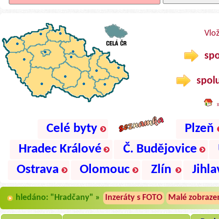
Vlo
spo
spolu
Celé byty
Plzeň
Hradec Králové
Č. Budějovice
Ostrava
Olomouc
Zlín
Jihla
hledáno: "Hradčany" »
Inzeráty s FOTO
Malé zobraze