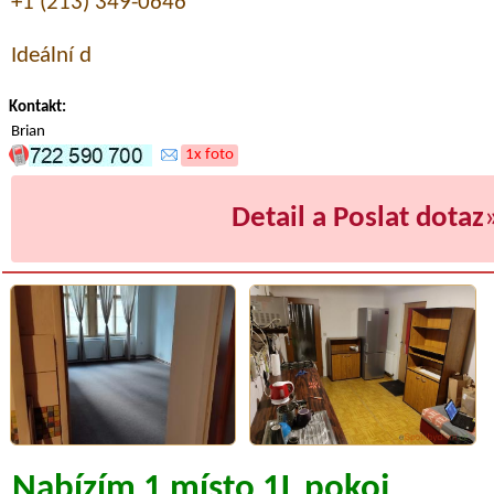
+1 (213) 349-0646
Ideální d
Kontakt:
Brian
1x foto
Detail a Poslat dotaz
Nabízím 1 místo 1L pokoj