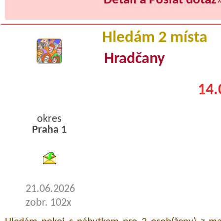
Detail a Poslat dotaz
Hledám 2 místa
Hradčany
14.
okres
Praha 1
byty podnajem
21.06.2026
zobr. 102x