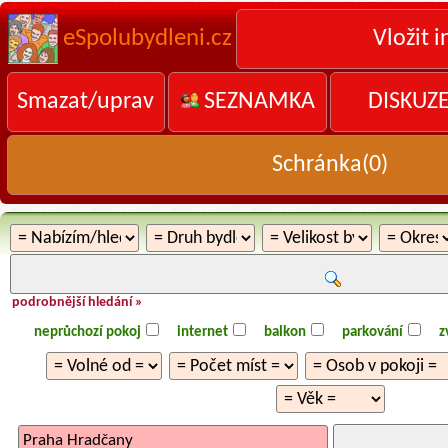
eSpolubydleni.cz
Vložit i
Smazat/uprav
SEZNAMKA
DISKUZ
Schránka(
0
)
podrobnější hledání »
neprůchozí pokoj
internet
balkon
parkování
z