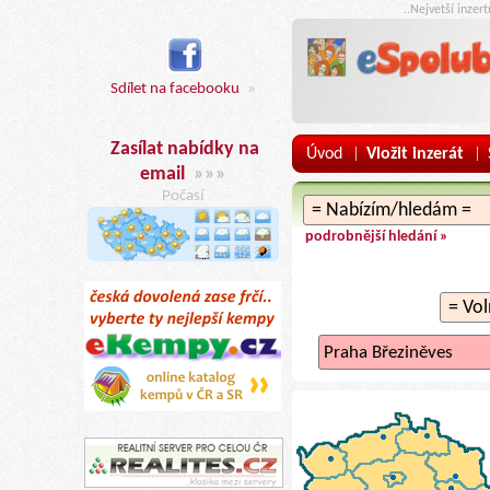
..Nejvetší inzer
Sdílet na facebooku
»
Zasílat nabídky na
Úvod
Vložit inzerát
|
|
email
»»»
Počasí
podrobnější hledání »