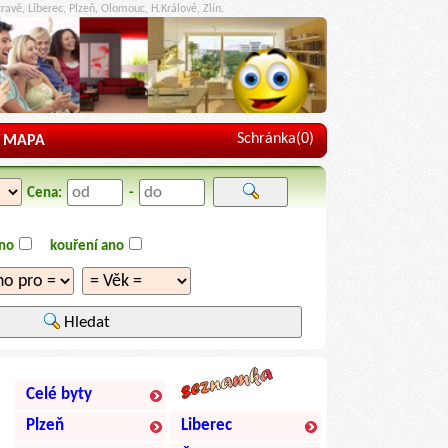
ravě, Liberec, Plzeň, Olomouc, H.Králové, Zlín.
Schránka(
0
)
MAPA
Cena:
-
ano
kouření ano
Hledat
Celé byty
Plzeň
Liberec