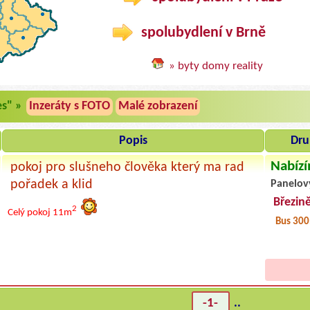
spolubydlení v Brně
» byty domy reality
es" »
Inzeráty s FOTO
Malé zobrazení
Popis
Dru
Nabízí
pokoj pro slušneho člověka který ma rad
pořadek a klid
Panelov
Březin
2
Celý pokoj
11m
Bus 30
-1-
..