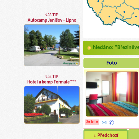
Náš TIP:
Autocamp Jenišov - Lipno
hledáno: "Březiněv
Foto
Náš TIP:
Hotel a kemp Formule***
3x foto
« Předchozí