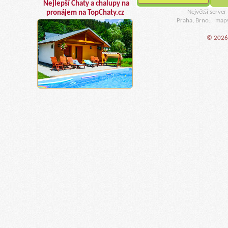
Nejlepší Chaty a chalupy na
Největší serve
pronájem na TopChaty.cz
Praha, Brno..
map
© 2026