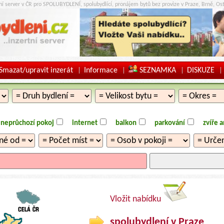
tní server v ČR pro SPOLUBYDLENÍ, spolubydlící, pronájem bytů bez provize v Praze, Brně, Ost
Smazat/upravit inzerát
Informace
SEZNAMKA
DISKUZE
|
|
|
|
neprůchozí pokoj
internet
balkon
parkování
zvíře 
Vložit nabídku
spolubydlení v Praze