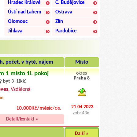
Hradec Králové
Č. Budějovice
Ústí nad Labem
Ostrava
Olomouc
Zlín
Jihlava
Pardubice
h, počet, v bytě, nájem
Místo
m 1 místo 1L pokoj
okres
Praha 8
ý byt 3+1(kk)
byty pronajem
ěves
, Vzdálená
0m
21.04.2023
10.000Kč/měsíc
/os.
zobr.43x
Detail/kontakt »
Další »