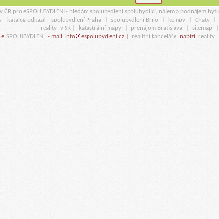
r v ČR pro eSPOLUBYDLENI - hledám spolubydlení spolubydlící, nájem a podnájem byt
y
katalog odkazů
spolubydlení Praha
|
spolubydlení Brno
|
kempy
|
Chaty
|
reality
v SR |
katastrální mapy
|
prenájom Bratislava
|
sitemap
 e
SPOLUBYDLENI
- mail: info
espolubydleni.cz |
realitní kanceláře
nabízí
reality