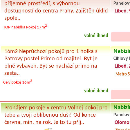
příjemné prostředí, s výbornou
Panelov
dostupností do centra Prahy. Zajištěn úklid
Libeň
,
spole..
2
TOP nabídka
Pokoj 17m
volné ihned
Nabízí
16m2 Neprůchozí pokojů pro 1 holka s
Patrovy postel.Primo od majitel. Byt je
Cihlový 
plně vybaven. Byt se nachází primo na
Libeň
,
zasta..
Metro 5
2
Celý pokoj
16m
volné ihned
Nabízí
Pronájem pokoje v centru Volnej pokoj pro
tebe a tvoji oblíbenou duši! Od konce
Panelov
června, min. na rok. Je to tu příj..
Olomo