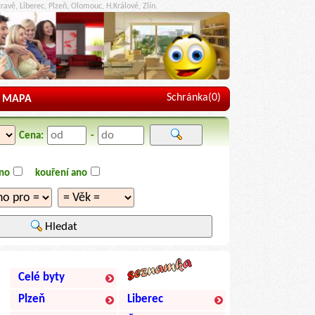
ravě, Liberec, Plzeň, Olomouc, H.Králové, Zlín.
Schránka(
0
)
MAPA
Cena:
-
ano
kouření ano
Hledat
Celé byty
Plzeň
Liberec