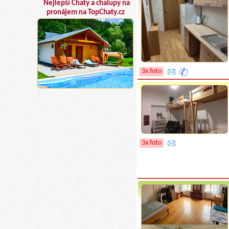
Nejlepší Chaty a chalupy na
pronájem na TopChaty.cz
3x foto
3x foto