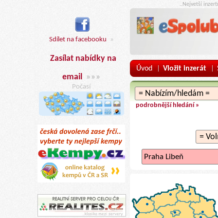
..Nejvetší inzer
Sdílet na facebooku
»
Zasílat nabídky na
Úvod
Vložit inzerát
|
|
email
»»»
Počasí
podrobnější hledání »