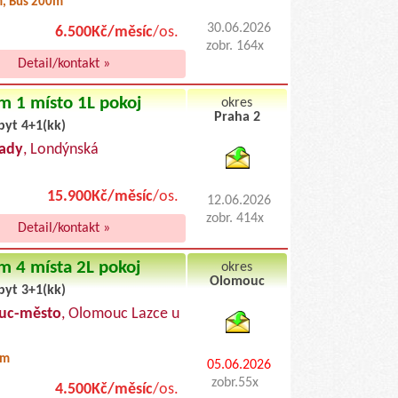
, Bus 200m
30.06.2026
6.500Kč/měsíc
/os.
zobr. 164x
Detail/kontakt »
m 1 místo 1L pokoj
okres
Praha 2
byt 4+1(kk)
byty pronajem
ady
, Londýnská
15.900Kč/měsíc
/os.
12.06.2026
zobr. 414x
Detail/kontakt »
m 4 místa 2L pokoj
okres
Olomouc
byt 3+1(kk)
byty podnajem
uc-město
, Olomouc Lazce u
0m
05.06.2026
zobr.55x
4.500Kč/měsíc
/os.