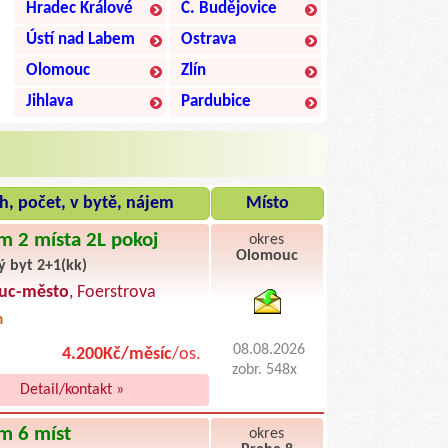
Hradec Králové
Č. Budějovice
Ústí nad Labem
Ostrava
Olomouc
Zlín
Jihlava
Pardubice
h, počet, v bytě, nájem
Místo
m 2 místa 2L pokoj
okres
Olomouc
ý byt 2+1(kk)
byty pronajem
uc-město
, Foerstrova
m
08.08.2026
4.200Kč/měsíc
/os.
zobr. 548x
Detail/kontakt »
m 6 míst
okres