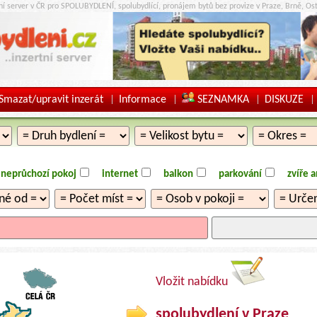
tní server v ČR pro SPOLUBYDLENÍ, spolubydlící, pronájem bytů bez provize v Praze, Brně, Ost
Smazat/upravit inzerát
Informace
SEZNAMKA
DISKUZE
|
|
|
|
neprůchozí pokoj
internet
balkon
parkování
zvíře 
Vložit nabídku
spolubydlení v Praze