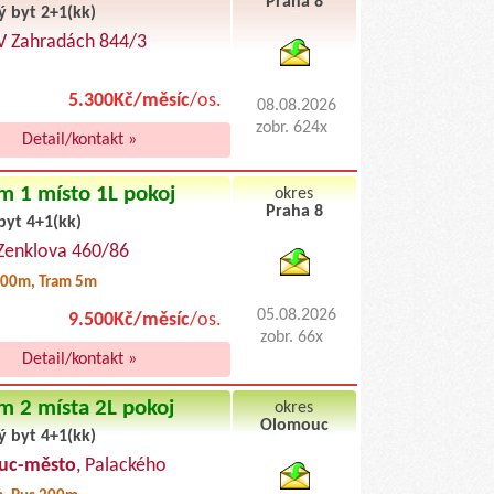
Praha 8
ý byt 2+1(kk)
byty podnajem
 V Zahradách 844/3
5.300Kč/měsíc
/os.
08.08.2026
zobr. 624x
Detail/kontakt »
m 1 místo 1L pokoj
okres
Praha 8
byt 4+1(kk)
byty pronajem
 Zenklova 460/86
00m, Tram 5m
05.08.2026
9.500Kč/měsíc
/os.
zobr. 66x
Detail/kontakt »
m 2 místa 2L pokoj
okres
Olomouc
ý byt 4+1(kk)
byty podnajem
uc-město
, Palackého