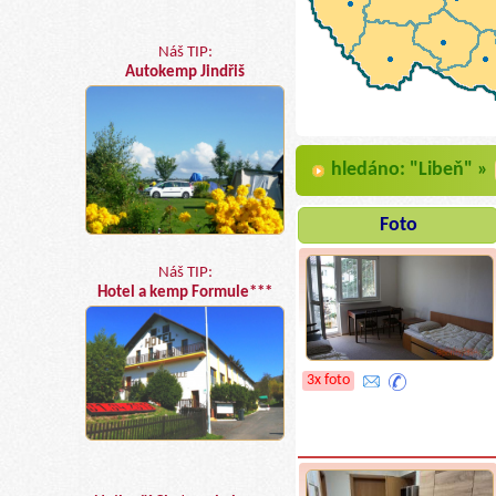
Náš TIP:
Autokemp Jindřiš
hledáno: "Libeň" »
Foto
Náš TIP:
Hotel a kemp Formule***
3x foto