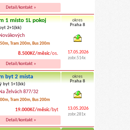
Detail/kontakt »
m 1 místo 1L pokoj
okres
Praha 8
byt 2+1(kk)
byty pronajem
 Novákových
50m, Tram 200m, Bus 200m
17.05.2026
8.500Kč/měsíc
/os.
zobr.514x
Detail/kontakt »
m byt 2 místa
okres
Praha 8
ý byt 1+1(kk)
byty podnajem
 Na Želvách 877/32
00m, Tram 200m, Bus 200m
13.05.2026
19.000Kč/měsíc
/byt
zobr.281x
Detail/kontakt »