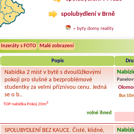
spolubydlení v Brně
» byty domy reality
Inzeráty s FOTO
Malé zobrazení
Popis
Dru
Nabízí
Nabídka 2 míst v bytě s dvoulůžkovými
pokoji pro slušné a bezproblémové
Panelov
studentky za velmi příznivou cenu. Jedná
Olomo
se o b..
Bus 10
2
TOP nabídka
Pokoj 20m
volné ihned
Nabízí
SPOLUBYDLENÍ BEZ KAUCE. Čisté, klidné,