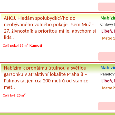
Nabízí
AHOJ. Hledám spolubydlící/ho do
neobývaného volného pokoje. Jsem Muž -
Cihlový 
27, živnostník a prioritou mi je, abychom si
Libeň
,
lids..
Metro 1
2
Kámoši
Celý pokoj
16m
Nabízí
Nabízím k pronájmu útulnou a světlou
garsonku v atraktivní lokalitě Praha 8 –
Panelov
Palmovka, jen cca 200 metrů od stanice
Libeň
,
met..
Metro 2
2
Celý byt
25m