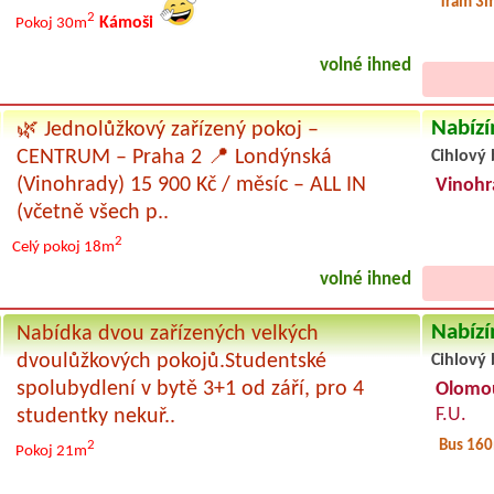
Tram 3m
2
Kámoši
Pokoj 30m
volné ihned
Nabízí
🌿 Jednolůžkový zařízený pokoj –
CENTRUM – Praha 2 📍 Londýnská
Cihlový 
(Vinohrady) 15 900 Kč / měsíc – ALL IN
Vinohr
(včetně všech p..
2
Celý pokoj
18m
volné ihned
Nabízí
Nabídka dvou zařízených velkých
dvoulůžkových pokojů.Studentské
Cihlový 
spolubydlení v bytě 3+1 od září, pro 4
Olomo
F.U.
studentky nekuř..
Bus 16
2
Pokoj 21m