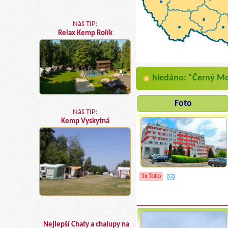
Náš TIP:
Relax Kemp Rolík
hledáno: "Černý M
Foto
Náš TIP:
Kemp Vyskytná
1x foto
Nejlepší Chaty a chalupy na