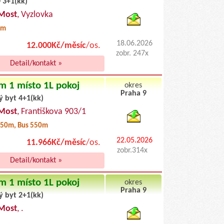
 3+1(kk)
byty podnajem
Most
, Vyzlovka
5m
18.06.2026
12.000Kč/měsíc
/os.
zobr. 247x
Detail/kontakt »
m 1 místo 1L pokoj
okres
Praha 9
ý byt 4+1(kk)
byty pronajem
Most
, Františkova 903/1
50m, Bus 550m
22.05.2026
11.966Kč/měsíc
/os.
zobr.314x
Detail/kontakt »
m 1 místo 1L pokoj
okres
Praha 9
ý byt 2+1(kk)
byty podnajem
Most
, .