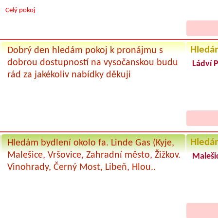
Celý pokoj
Hledá
Dobrý den hledám pokoj k pronájmu s
dobrou dostupností na vysočanskou budu
Ládví 
rád za jakékoliv nabídky děkuji
Hledá
Hledám bydlení okolo fa. Linde Gas (Kyje,
Malešice, Vršovice, Zahradní město, Žižkov.
Malešic
Vinohrady, Černý Most, Libeň, Hlou..