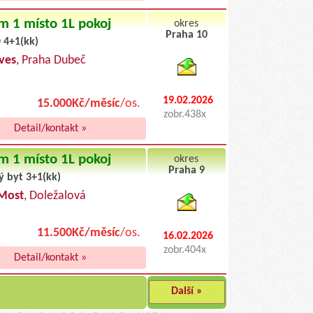
m 1 místo 1L pokoj
okres
Praha 10
 4+1(kk)
byty pronajem
ves
, Praha Dubeč
19.02.2026
15.000Kč/měsíc
/os.
zobr.438x
Detail/kontakt »
m 1 místo 1L pokoj
okres
Praha 9
ý byt 3+1(kk)
byty podnajem
Most
, Doležalová
11.500Kč/měsíc
/os.
16.02.2026
zobr.404x
Detail/kontakt »
Další »