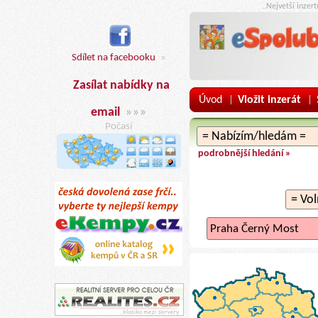
..Nejvetší inzer
Sdílet na facebooku
»
Zasílat nabídky na
Úvod
Vložit inzerát
|
|
email
»»»
Počasí
podrobnější hledání »