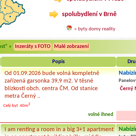
spolubydlení v Brně
» byty domy reality
ost" »
Inzeráty s FOTO
Malé zobrazení
Popis
Dru
Nabízí
Od 01.09.2026 bude volná kompletně
zařízená garsonka 39,9 m2. V těsné
Panelov
blízkosti obch. centra ČM. Od stanice
Černý 
metra Černý ..
2
Celý byt
40m
volné ihned
Nabízí
I am renting a room in a big 3+1 apartment