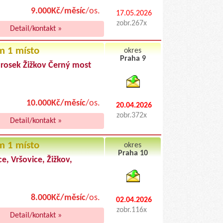
9.000Kč/měsíc
/os.
17.05.2026
zobr.267x
Detail/kontakt »
m 1 místo
okres
Praha 9
Prosek Žižkov Černý most
byty pronajem
10.000Kč/měsíc
/os.
20.04.2026
zobr.372x
Detail/kontakt »
m 1 místo
okres
Praha 10
e, Vršovice, Žižkov,
byty podnajem
8.000Kč/měsíc
/os.
02.04.2026
zobr.116x
Detail/kontakt »