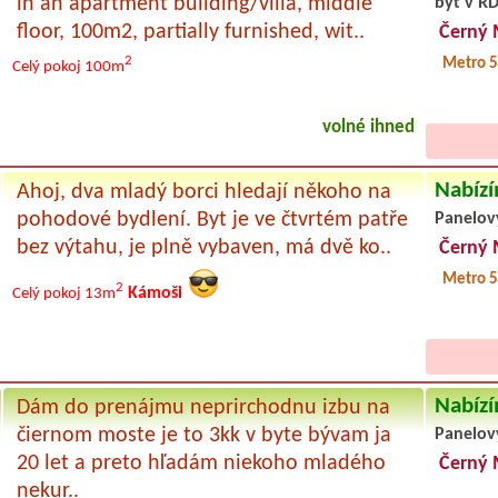
in an apartment building/villa, middle
byt v RD
floor, 100m2, partially furnished, wit..
Černý 
2
Metro 
Celý pokoj
100m
volné ihned
Nabízí
Ahoj, dva mladý borci hledají někoho na
pohodové bydlení. Byt je ve čtvrtém patře
Panelov
bez výtahu, je plně vybaven, má dvě ko..
Černý 
Metro 5
2
Kámoši
Celý pokoj
13m
Nabízí
Dám do prenájmu neprirchodnu izbu na
čiernom moste je to 3kk v byte bývam ja
Panelov
20 let a preto hľadám niekoho mladého
Černý 
nekur..