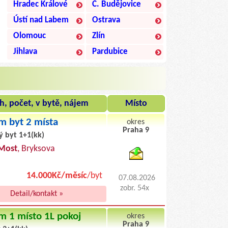
Hradec Králové
Č. Budějovice
Ústí nad Labem
Ostrava
Olomouc
Zlín
Jihlava
Pardubice
h, počet, v bytě, nájem
Místo
m byt 2 místa
okres
Praha 9
ý byt 1+1(kk)
byty pronajem
Most
, Bryksova
14.000Kč/měsíc
/byt
07.08.2026
zobr. 54x
Detail/kontakt »
m 1 místo 1L pokoj
okres
Praha 9