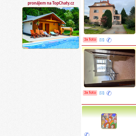
pronájem na TopChaty.cz
3x foto
3x foto