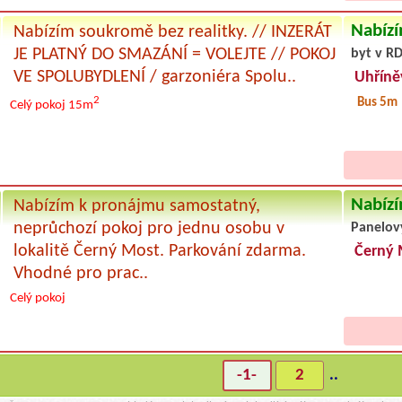
Nabízí
Nabízím soukromě bez realitky. // INZERÁT
JE PLATNÝ DO SMAZÁNÍ = VOLEJTE // POKOJ
byt v RD
VE SPOLUBYDLENÍ / garzoniéra Spolu..
Uhříně
2
Bus 5m
Celý pokoj
15m
Nabízí
Nabízím k pronájmu samostatný,
neprůchozí pokoj pro jednu osobu v
Panelov
lokalitě Černý Most. Parkování zdarma.
Černý 
Vhodné pro prac..
Celý pokoj
-1-
2
..