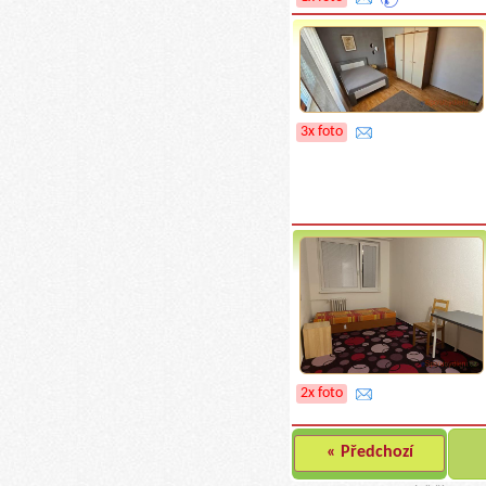
3x foto
2x foto
« Předchozí