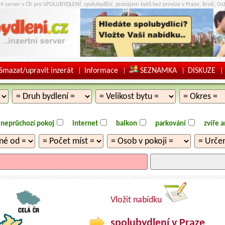
tní server v ČR pro SPOLUBYDLENÍ, spolubydlící, pronájem bytů bez provize v Praze, Brně, Ost
Smazat/upravit inzerát
Informace
SEZNAMKA
DISKUZE
|
|
|
|
neprůchozí pokoj
internet
balkon
parkování
zvíře 
Vložit nabídku
spolubydlení v Praze