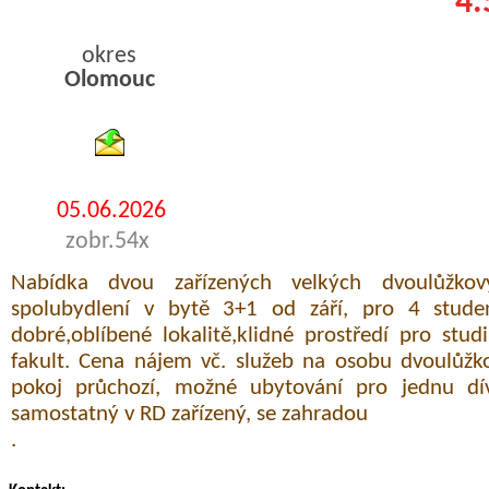
4.
okres
Olomouc
byty pronajem
05.06.2026
zobr.54x
Nabídka dvou zařízených velkých dvoulůžkový
spolubydlení v bytě 3+1 od září, pro 4 stud
dobré,oblíbené lokalitě,klidné prostředí pro stu
fakult. Cena nájem vč. služeb na osobu dvoulůžk
pokoj průchozí, možné ubytování pro jednu dív
samostatný v RD zařízený, se zahradou
.