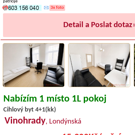
patricije
3x foto
Detail a Poslat dotaz
Nabízím 1 místo 1L pokoj
Cihlový byt 4+1(kk)
Vinohrady
, Londýnská