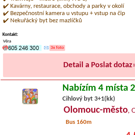
✔️ Kavárny, restaurace, obchody a parky v okolí
✔️ Bezpečnostní kamera u vstupu + vstup na čip
✔️ Nekuřácký byt bez mazlíčků
Kontakt:
Věra
3x foto
Detail a Poslat dotaz
Nabízím 4 místa 
Cihlový byt 3+1(kk)
Olomouc-město
, 
Bus 160m