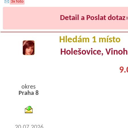
3x foto
Detail a Poslat dotaz
Hledám 1 místo
Holešovice, Vino
9.
okres
Praha 8
byty podnajem
20.07.2026