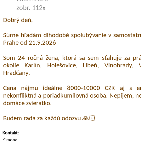
zobr. 112x
Dobrý deň,
Súrne hľadám dlhodobé spolubývanie v samostatne
Prahe od 21.9.2026
Som 24 ročná žena, ktorá sa sem sťahuje za prá
okolie Karlín, Holešovice, Libeň, Vinohrady, 
Hradčany.
Cena nájmu ideálne 8000-10000 CZK aj s en
nekonfliktná a poriadkumilovná osoba. Nepijem, 
domáce zvieratko.
Budem rada za každú odozvu 🙏🏻
Kontakt:
Simona