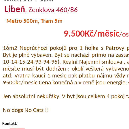
Libeň
, Zenklova 460/86
Metro 500m, Tram 5m
9.500Kč/měsíc
/os
16m2 Neprůchozí pokojů pro 1 holka s Patrovy po
Byt je plně vybaven. Byt se nachází primo na zasta
10-14-15-24-93-94-95). Realni Najemni smlouva , 
měsíce musí být dodržen ; okolí veškerá vybaveno
atd. Vratna kauci 1 mesic pak platbu nájmu vždy
9500kc/mesic Cena konečná a v ceně jsou energie, s
Jen absolutní nekuřáky. V byt jsou celkem 4 pokoj 
No dogs No Cats !!
Kontakt: