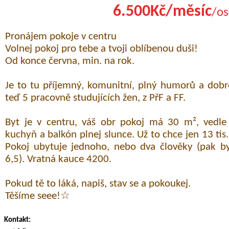
6.500Kč/měsíc
/os
Pronájem pokoje v centru
Volnej pokoj pro tebe a tvoji oblíbenou duši!
Od konce června, min. na rok.
Je to tu příjemný, komunitní, plný humorů a dobre
teď 5 pracovně studujících žen, z PřF a FF.
Byt je v centru, váš obr pokoj má 30 m², vedle
kuchyň a balkón plnej slunce. Už to chce jen 13 tis
Pokoj ubytuje jednoho, nebo dva člověky (pak b
6,5). Vratná kauce 4200.
Pokud tě to láká, napiš, stav se a pokoukej.
Těšíme seee!☆
Kontakt: