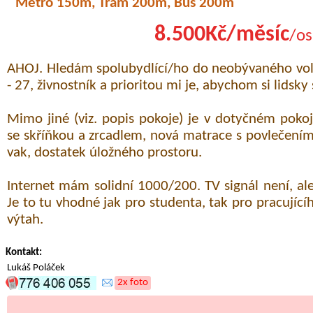
Metro 150m, Tram 200m, Bus 200m
8.500Kč/měsíc
/os
AHOJ. Hledám spolubydlící/ho do neobývaného vo
- 27, živnostník a prioritou mi je, abychom si lidsky 
Mimo jiné (viz. popis pokoje) je v dotyčném pok
se skříňkou a zrcadlem, nová matrace s povlečením
vak, dostatek úložného prostoru.
Internet mám solidní 1000/200. TV signál není, a
Je to tu vhodné jak pro studenta, tak pro pracujíc
výtah.
Kontakt:
Lukáš Poláček
2x foto