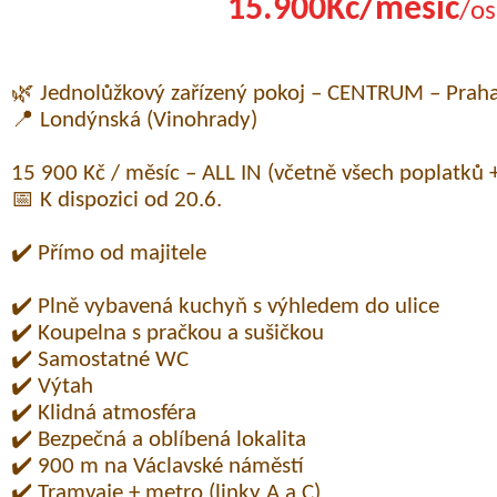
15.900Kč/měsíc
/os
🌿 Jednolůžkový zařízený pokoj – CENTRUM – Prah
📍 Londýnská (Vinohrady)
15 900 Kč / měsíc – ALL IN (včetně všech poplatků +
📅 K dispozici od 20.6.
✔️ Přímo od majitele
✔️ Plně vybavená kuchyň s výhledem do ulice
✔️ Koupelna s pračkou a sušičkou
✔️ Samostatné WC
✔️ Výtah
✔️ Klidná atmosféra
✔️ Bezpečná a oblíbená lokalita
✔️ 900 m na Václavské náměstí
✔️ Tramvaje + metro (linky A a C)