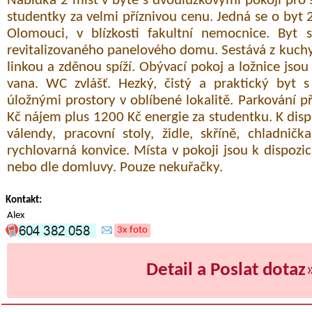
Nabídka 2 míst v bytě s dvoulůžkovými pokoji pro
studentky za velmi příznivou cenu. Jedná se o byt 2
Olomouci, v blízkosti fakultní nemocnice. Byt 
revitalizovaného panelového domu. Sestává z kuc
linkou a zděnou spíží. Obývací pokoj a ložnice jso
vana. WC zvlášť. Hezký, čistý a praktický byt s
úložnými prostory v oblíbené lokalitě. Parkování
Kč nájem plus 1200 Kč energie za studentku. K disp
válendy, pracovní stoly, židle, skříně, chladnič
rychlovarná konvice. Místa v pokoji jsou k dispoz
nebo dle domluvy. Pouze nekuřačky.
Kontakt:
Alex
3x foto
Detail a Poslat dotaz