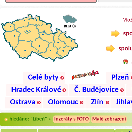
Vlo
spo
spolu
Celé byty
Plzeň
Hradec Králové
Č. Budějovice
Ostrava
Olomouc
Zlín
Jihla
hledáno: "Libeň" »
Inzeráty s FOTO
Malé zobrazení