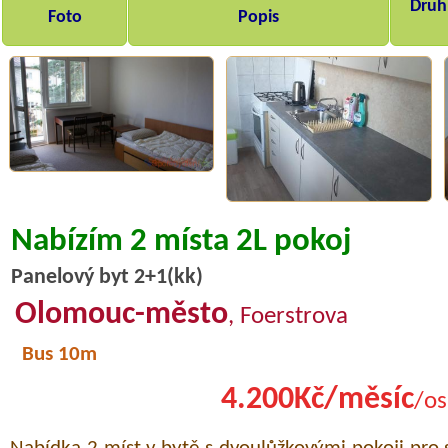
Druh,
Foto
Popis
Nabízím 2 místa 2L pokoj
Panelový byt 2+1(kk)
Olomouc-město
, Foerstrova
Bus 10m
4.200Kč/měsíc
/os