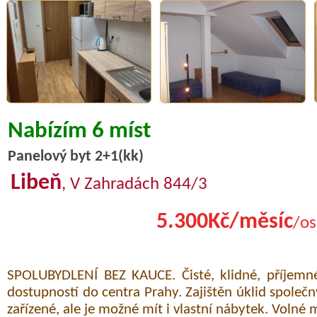
Nabízím 6 míst
Panelový byt 2+1(kk)
Libeň
, V Zahradách 844/3
5.300Kč/měsíc
/os
SPOLUBYDLENÍ BEZ KAUCE. Čisté, klidné, příjemné
dostupností do centra Prahy. Zajištěn úklid společn
zařízené, ale je možné mít i vlastní nábytek. Volné 