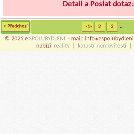
Detail a Poslat dotaz
« Předchozí
-1-
2
3
..
© 2026 e
SPOLUBYDLENI
- mail: info
espolubydleni
nabízí
reality
|
katastr nemovitostí
|