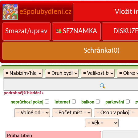
eSpolubydleni.cz
Vložit i
Smazat/uprav
SEZNAMKA
DISKUZ
Schránka(
0
)
podrobnější hledání »
neprůchozí pokoj
internet
balkon
parkování
z