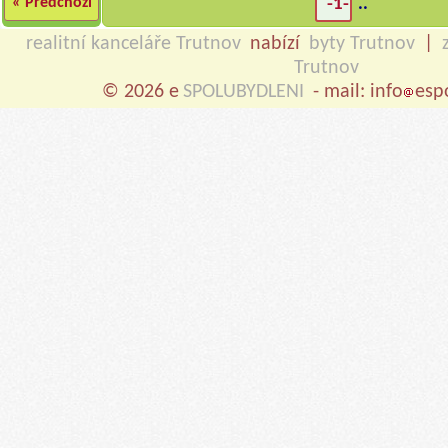
« Předchozí
-1-
..
realitní kanceláře Trutnov
nabízí
byty Trutnov
|
Trutnov
© 2026 e
SPOLUBYDLENI
- mail: info
esp