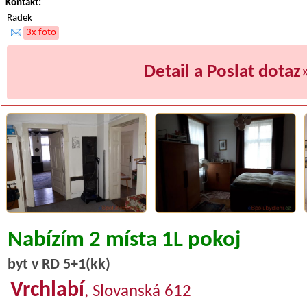
Kontakt:
Radek
3x foto
Detail a Poslat dotaz
Nabízím 2 místa 1L pokoj
byt v RD 5+1(kk)
Vrchlabí
, Slovanská 612