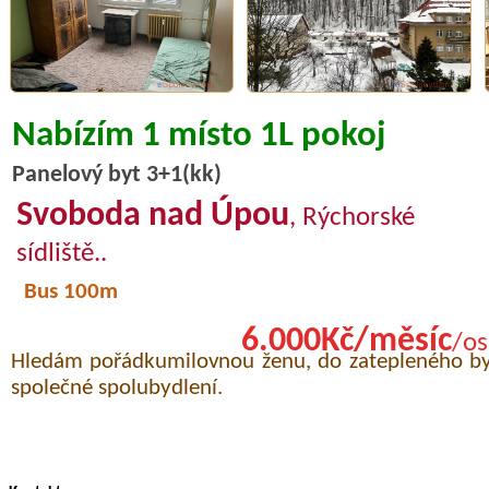
Nabízím 1 místo 1L pokoj
Panelový byt 3+1(kk)
Svoboda nad Úpou
, Rýchorské
sídliště..
Bus 100m
6.000Kč/měsíc
/os
Hledám pořádkumilovnou ženu, do zatepleného byt
společné spolubydlení.