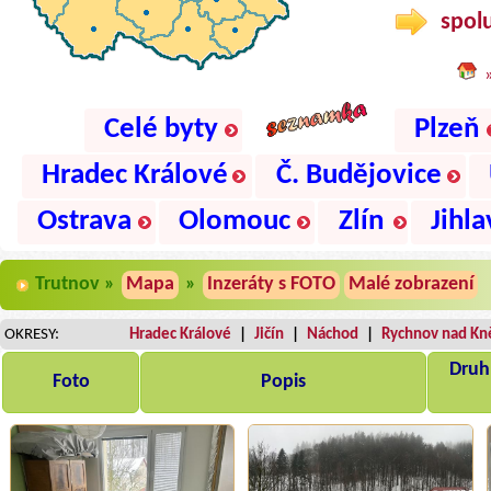
spolu
Celé byty
Plzeň
Hradec Králové
Č. Budějovice
Ostrava
Olomouc
Zlín
Jihla
Trutnov »
Mapa
»
Inzeráty s FOTO
Malé zobrazení
OKRESY:
Hradec Králové
|
Jičín
|
Náchod
|
Rychnov nad Kn
Druh,
Foto
Popis