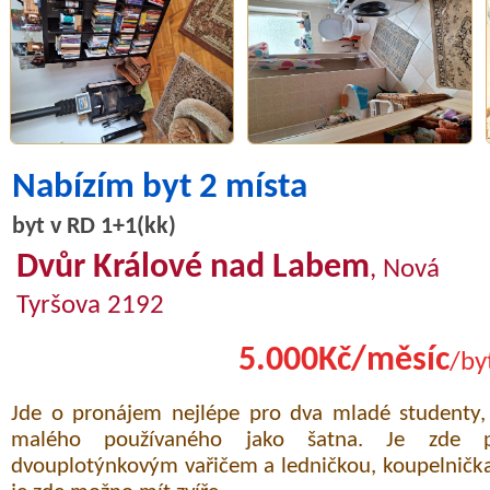
Nabízím byt 2 místa
byt v RD 1+1(kk)
Dvůr Králové nad Labem
, Nová
Tyršova 2192
5.000Kč/měsíc
/by
Jde o pronájem nejlépe pro dva mladé studenty, 
malého používaného jako šatna. Je zde p
dvouplotýnkovým vařičem a ledničkou, koupelničk