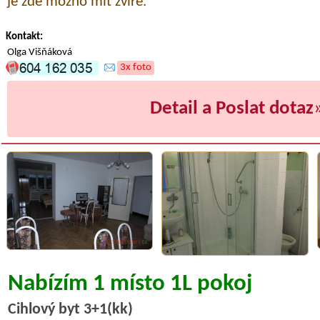
je zde možno mít zvíře.
Kontakt:
Olga Višňáková
3x foto
Detail a Poslat dotaz
Nabízím 1 místo 1L pokoj
Cihlový byt 3+1(kk)