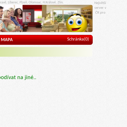
ravě, Liberec, Plzeň, Olomouc, H.Králové, Zlín.
Největší
server v
ČR pro
Schránka(
0
)
MAPA
podívat na jiné..