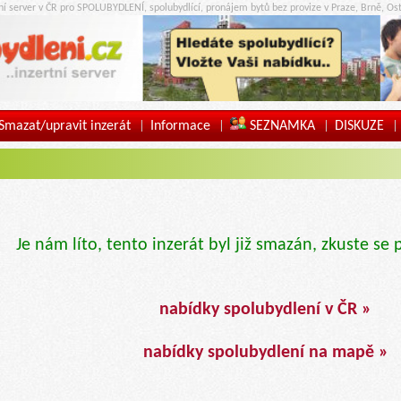
tní server v ČR pro SPOLUBYDLENÍ, spolubydlící, pronájem bytů bez provize v Praze, Brně, Ost
Smazat/upravit inzerát
Informace
SEZNAMKA
DISKUZE
|
|
|
|
Je nám líto, tento inzerát byl již smazán, zkuste se 
nabídky spolubydlení v ČR »
nabídky spolubydlení na mapě »