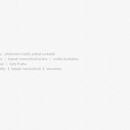
y
, ubytování v bytě, pokoji na koleji
ty
|
katastr nemovitostí praha
|
reality bratislava
map
|
byty Praha
lity
|
katastr nemovitostí
|
seznamka