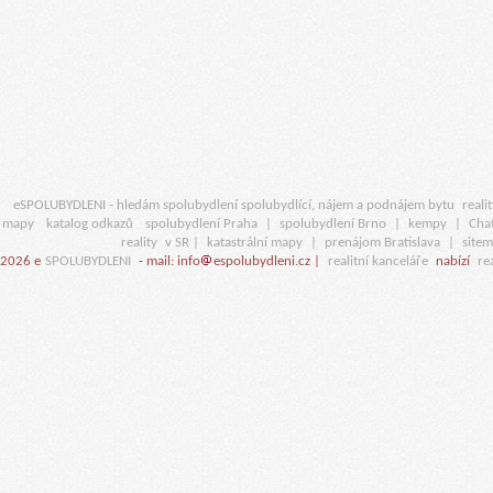
eSPOLUBYDLENI - hledám spolubydlení spolubydlící, nájem a podnájem bytu
realit
mapy
katalog odkazů
spolubydlení Praha
|
spolubydlení Brno
|
kempy
|
Cha
reality
v SR |
katastrální mapy
|
prenájom Bratislava
|
site
2026 e
SPOLUBYDLENI
- mail: info
espolubydleni.cz |
realitní kanceláře
nabízí
rea