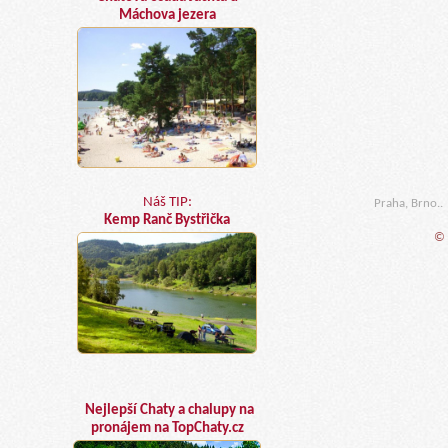
Máchova jezera
Náš TIP:
Praha, Brno..
Kemp Ranč Bystřička
© 
Nejlepší Chaty a chalupy na
pronájem na TopChaty.cz