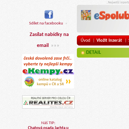
..Nejvetší inzer
Sdílet na facebooku
»
Zasílat nabídky na
Úvod
Vložit inzerát
|
|
email
»»»
DETAIL
Náš TIP:
Chatová osada Jachta u