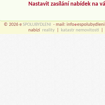
Nastavit zasílání nabídek na v
© 2026 e
SPOLUBYDLENI
- mail: info
espolubydleni
nabízí
reality
|
katastr nemovitostí
|