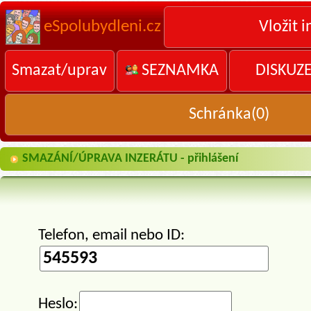
eSpolubydleni.cz
Vložit i
Smazat/uprav
SEZNAMKA
DISKUZ
Schránka(
0
)
SMAZÁNÍ/ÚPRAVA INZERÁTU - přihlášení
Telefon, email nebo ID:
Heslo: