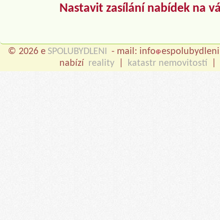
Nastavit zasílání nabídek na v
© 2026 e
SPOLUBYDLENI
- mail: info
espolubydleni
nabízí
reality
|
katastr nemovitostí
|