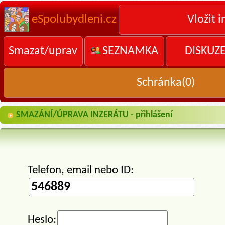
eSpolubydleni.cz
Vložit i
Smazat/uprav
SEZNAMKA
DISKUZ
Schránka(
0
)
SMAZÁNÍ/ÚPRAVA INZERÁTU - přihlášení
Telefon, email nebo ID:
Heslo: