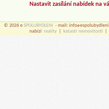
Nastavit zasílání nabídek na v
© 2026 e
SPOLUBYDLENI
- mail: info
espolubydleni
nabízí
reality
|
katastr nemovitostí
|