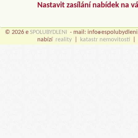
Nastavit zasílání nabídek na v
© 2026 e
SPOLUBYDLENI
- mail: info
espolubydleni
nabízí
reality
|
katastr nemovitostí
|