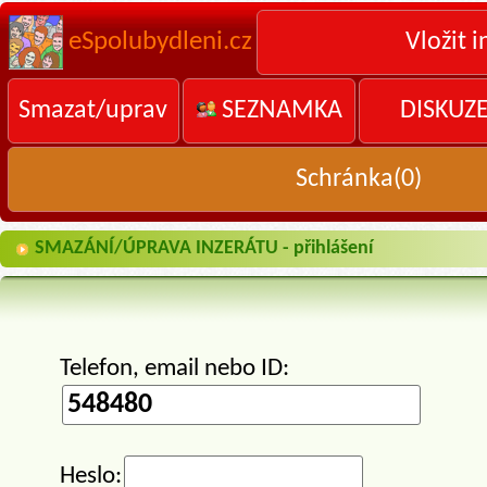
eSpolubydleni.cz
Vložit i
Smazat/uprav
SEZNAMKA
DISKUZ
Schránka(
0
)
SMAZÁNÍ/ÚPRAVA INZERÁTU - přihlášení
Telefon, email nebo ID:
Heslo: