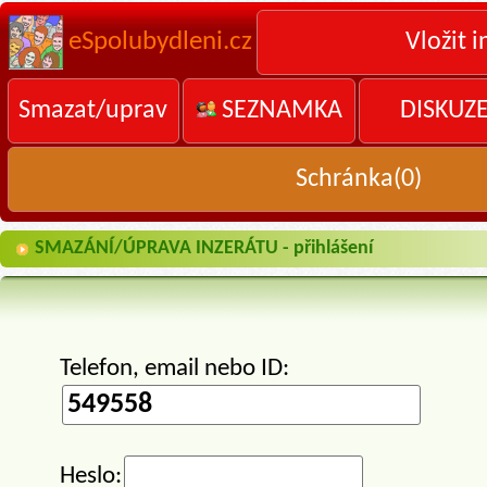
eSpolubydleni.cz
Vložit i
Smazat/uprav
SEZNAMKA
DISKUZ
Schránka(
0
)
SMAZÁNÍ/ÚPRAVA INZERÁTU - přihlášení
Telefon, email nebo ID:
Heslo: