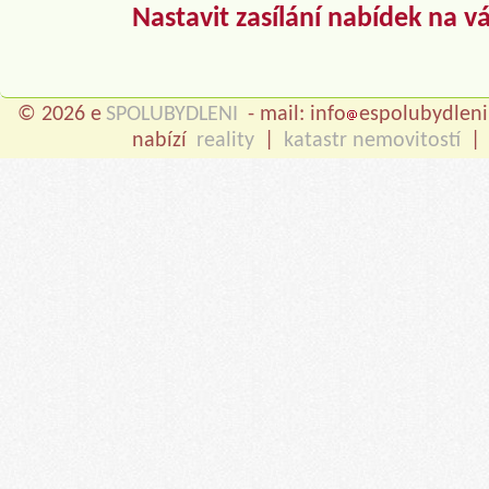
Nastavit zasílání nabídek na v
© 2026 e
SPOLUBYDLENI
- mail: info
espolubydleni
nabízí
reality
|
katastr nemovitostí
|