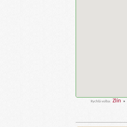
Zlín
»
Rychlá volba: