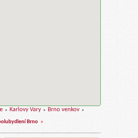
ce
Karlovy Vary
Brno venkov
»
»
»
polubydlení Brno
»