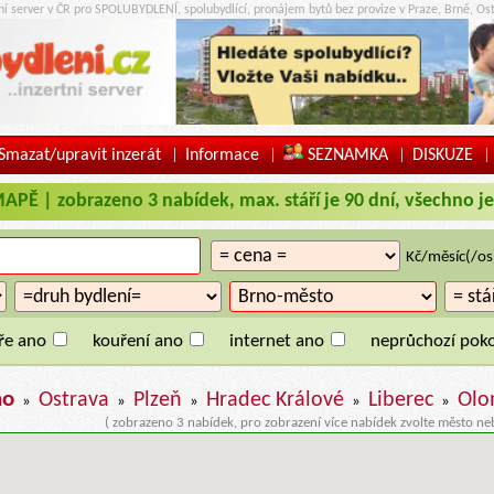
tní server v ČR pro SPOLUBYDLENÍ, spolubydlící, pronájem bytů bez provize v Praze, Brně, Ost
Smazat/upravit inzerát
Informace
SEZNAMKA
DISKUZE
|
|
|
|
Ě | zobrazeno 3 nabídek, max. stáří je 90 dní, všechno je
Kč/měsíc(/os
ře ano
kouření ano
internet ano
neprůchozí poko
no
Ostrava
Plzeň
Hradec Králové
Liberec
Olo
»
»
»
»
»
( zobrazeno 3 nabídek, pro zobrazení více nabídek zvolte město ne