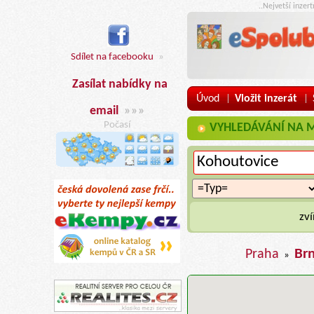
..Nejvetší inzer
Sdílet na facebooku
»
Zasílat nabídky na
Úvod
Vložit inzerát
|
|
email
»»»
Počasí
VYHLEDÁVÁNÍ NA MAP
zví
Br
Praha
»