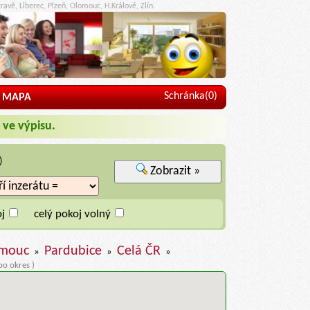
ravě, Liberec, Plzeň, Olomouc, H.Králové, Zlín.
Schránka(
0
)
MAPA
 ve výpisu.
)
Zobrazit »
j
celý pokoj volný
mouc
Pardubice
Celá ČR
»
»
»
bo okres )